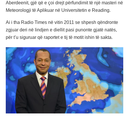
Aberdeenit, gjë që e çoi drejt përfundimit të një masteri në
Meteorologji të Aplikuar në Universitetin e Reading.
Ai i tha Radio Times në vitin 2011 se shpesh qëndronte
zgjuar deri në lindjen e diellit pasi punonte gjatë natës,
për t’u siguruar që raportet e tij të motit ishin të sakta.