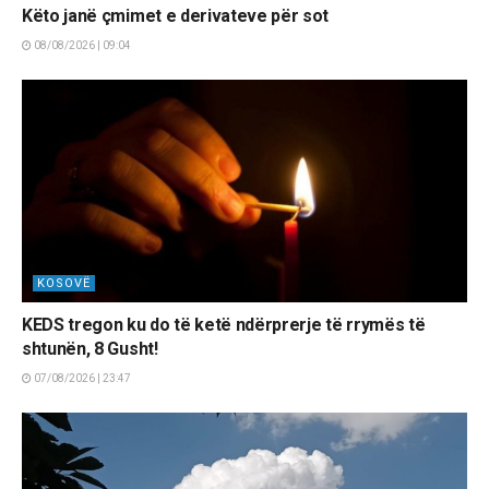
Këto janë çmimet e derivateve për sot
08/08/2026 | 09:04
KOSOVË
KEDS tregon ku do të ketë ndërprerje të rrymës të
shtunën, 8 Gusht!
07/08/2026 | 23:47