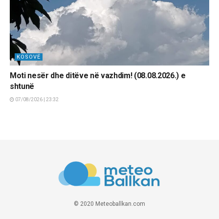
KOSOVË
Moti nesër dhe ditëve në vazhdim! (08.08.2026.) e
shtunë
07/08/2026 | 23:32
© 2020 Meteoballkan.com