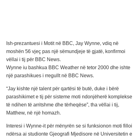
Ish-prezantuesi i Motit në BBC, Jay Wynne, vdiq në
moshën 56 vjeç pas një sëmundjeje të gjatë, konfirmoi
vëllai i tij për BBC News.
Wynne iu bashkua BBC Weather në tetor 2000 dhe ishte
një parashikues i rregullt në BBC News.
“Jay kishte një talent për qartësi të butë, duke i bërë
parashikimet e tij për sisteme moti ndonjëherë komplekse
të ndihen të arritshme dhe tërheqëse”, tha vëllai i tij,
Matthew, në një homazh.
Interesi i Wynne-it për mënyrën se si funksionon moti filloi
ndërsa ai studionte Gjeografi Mjedisore në Universitetin e