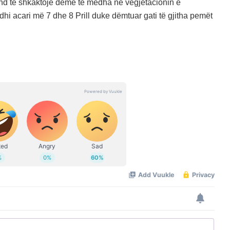
nd të shkaktojë dëme të mëdha në vegjetacionin e
hi acari më 7 dhe 8 Prill duke dëmtuar gati të gjitha pemët