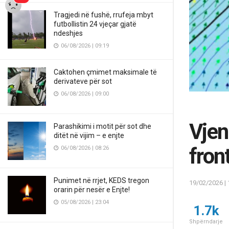
Tragjedi në fushë, rrufeja mbyt
futbollistin 24 vjeçar gjatë
ndeshjes
06/08/2026 | 09:19
Caktohen çmimet maksimale të
derivateve për sot
06/08/2026 | 09:00
Vjen
Parashikimi i motit për sot dhe
ditët në vijim – e enjte
front
06/08/2026 | 08:26
Punimet në rrjet, KEDS tregon
19/02/2026 | 
orarin për nesër e Enjte!
05/08/2026 | 23:04
1.7k
Shpërndarje