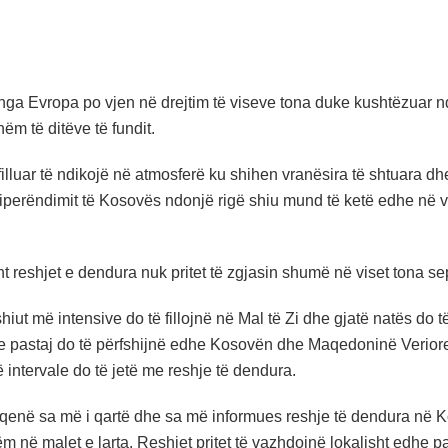
 nga Evropa po vjen në drejtim të viseve tona duke kushtëzuar n
m të ditëve të fundit.
filluar të ndikojë në atmosferë ku shihen vranësira të shtuara dh
perëndimit të Kosovës ndonjë rigë shiu mund të ketë edhe në vise
ht reshjet e dendura nuk pritet të zgjasin shumë në viset tona s
hiut më intensive do të fillojnë në Mal të Zi dhe gjatë natës do t
 pastaj do të përfshijnë edhe Kosovën dhe Maqedoninë Veriore.
 intervale do të jetë me reshje të dendura.
ë qenë sa më i qartë dhe sa më informues reshje të dendura në 
ëm në malet e larta. Reshjet pritet të vazhdojnë lokalisht edhe p