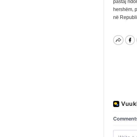
pastaj ndo
hershëm, po
në Republ