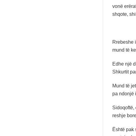
vonë erërat
shqote, shi
Rrebeshe i
mund të ket
Edhe një d
Shkurtit pa
Mund të jet
pa ndonjë 
Sidoqoftë, 
reshje bore
Është pak s