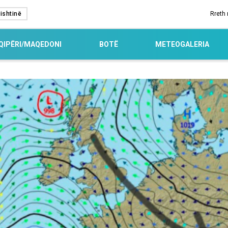
ishtinë
Rreth
QIPËRI/MAQEDONI
BOTË
METEOGALERIA