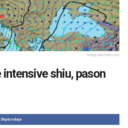
Image Wxcharts.com
e intensive shiu, pason
Shpërndaje