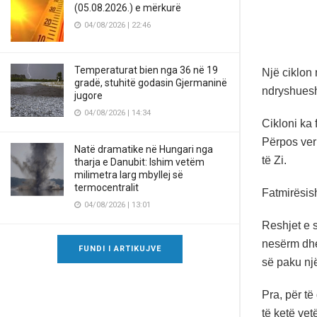
(05.08.2026.) e mërkurë
04/08/2026 | 22:46
Temperaturat bien nga 36 në 19
Një ciklon
gradë, stuhitë godasin Gjermaninë
ndryshueshë
jugore
04/08/2026 | 14:34
Cikloni ka 
Përpos veri
Natë dramatike në Hungari nga
të Zi.
tharja e Danubit: Ishim vetëm
milimetra larg mbyllej së
termocentralit
Fatmirësis
04/08/2026 | 13:01
Reshjet e s
nesërm dhe
FUNDI I ARTIKUJVE
së paku një
Pra, për t
të ketë vet