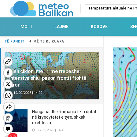
Temperatura aktuale në Pr
MOTI
LAJME
KOSOVË
SH
TË FUNDIT
MË TË KLIKUARA
Vjen cikloni më i ri me rrebeshe
intensive shiu, pason fronti i ftohtë
ajror!
19/02/2026 | 14:09
Hungaria dhe Rumania fikin dritat
në kryeqytetet e tyre, shkak
nxehtësia
06/08/2026 | 14:45