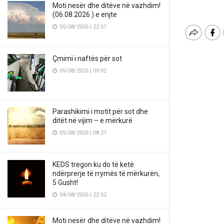
Moti nesër dhe ditëve në vazhdim!
(06.08.2026.) e enjte
05/08/2026 | 22:51
Çmimi i naftës për sot
05/08/2026 | 09:02
Parashikimi i motit për sot dhe
ditët në vijim – e mërkurë
05/08/2026 | 08:27
KEDS tregon ku do të ketë
ndërprerje të rrymës të mërkurën,
5 Gusht!
04/08/2026 | 22:52
Moti nesër dhe ditëve në vazhdim!