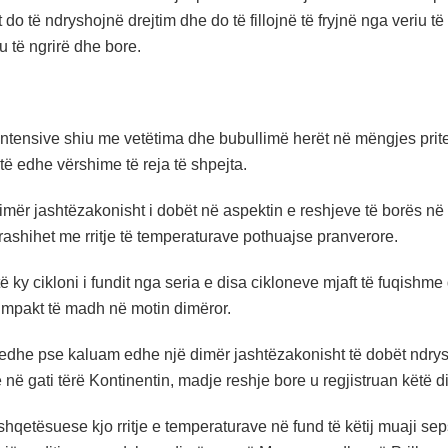
 do të ndryshojnë drejtim dhe do të fillojnë të fryjnë nga veriu të c
u të ngrirë dhe bore.
ntensive shiu me vetëtima dhe bubullimë herët në mëngjes prite
ë edhe vërshime të reja të shpejta.
imër jashtëzakonisht i dobët në aspektin e reshjeve të borës në
rashihet me rritje të temperaturave pothuajse pranverore.
ë ky cikloni i fundit nga seria e disa cikloneve mjaft të fuqis
impakt të madh në motin dimëror.
edhe pse kaluam edhe një dimër jashtëzakonisht të dobët ndryshe
 në gati tërë Kontinentin, madje reshje bore u regjistruan këtë di
hqetësuese kjo rritje e temperaturave në fund të këtij muaji sep