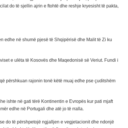
ilat do të sjellin ajrin e ftohtë dhe reshje kryesisht të pakta,
n edhe në shumë pjesë të Shqipërisë dhe Malit të Zi ku
 viset e ulëta të Kosovës dhe Maqedonisë së Veriut. Fundi i
hme që përshkuan rajonin tonë këtë muaj edhe pse çuditshëm
 ishte në gati tërë Kontinentin e Evropës kur pati mjaft
mër edhe në Portugali dhe atë jo të rralla.
se do të përshpetojë ngjalljen e vegjetacionit dhe ndonjë