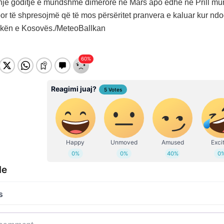
një goditje e mundshme dimërore në Mars apo edhe në Prill mu
r të shpresojmë që të mos përsëritet pranvera e kaluar kur ndod
ikën e Kosovës./MeteoBallkan