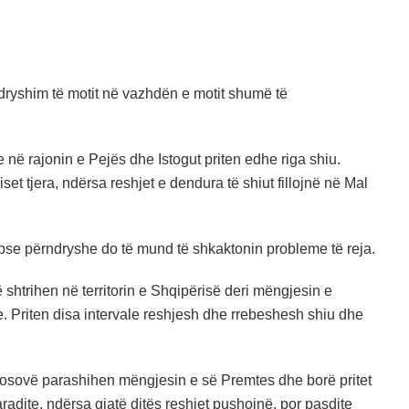
dryshim të motit në vazhdën e motit shumë të
e në rajonin e Pejës dhe Istogut priten edhe riga shiu.
t tjera, ndërsa reshjet e dendura të shiut fillojnë në Mal
epse përndryshe do të mund të shkaktonin probleme të reja.
ë shtrihen në territorin e Shqipërisë deri mëngjesin e
 Priten disa intervale reshjesh dhe rrebeshesh shiu dhe
Kosovë parashihen mëngjesin e së Premtes dhe borë pritet
aradite, ndërsa gjatë ditës reshjet pushojnë, por pasdite