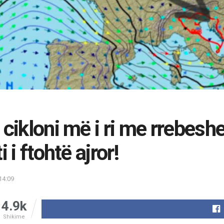
 cikloni më i ri me rrebesh
i i ftohtë ajror!
14:09
4.9k
Shikime