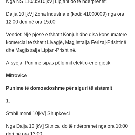
Nga NS 110/35/10[kV] Lipjani do të ndërprehet:
Dalja 10 [kV] Zona Industriale (kodi: 41000009) nga ora
12:00 deri në ora 15:00
Vendet: Një pjesë e fshatit Konjuh dhe disa konsumatorë
komercial të fshatit Livagjë, Magjistralja Ferizaj-Prishtinë
dhe Magjistralja Lipjan-Prishtinë.
Arsyeja: Punime sipas pëlqimit elektro-energjetik.
Mitrovicë
Punime të domosdoshme për siguri të sistemit
1.
Stabilimenti 10[kV] Shupkovci
Nga Dalja 10 [kV] Sitnica do të ndërprehet nga ora 10:00
deri në ora 13:00