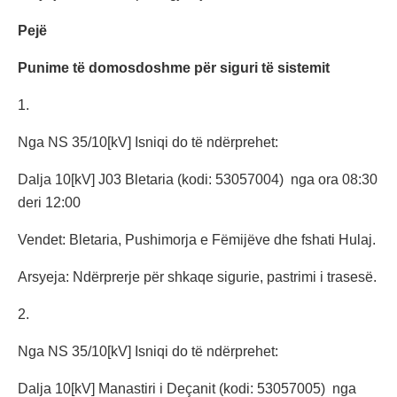
Pejë
Punime të domosdoshme për siguri të sistemit
1.
Nga NS 35/10[kV] Isniqi do të ndërprehet:
Dalja 10[kV] J03 Bletaria (kodi: 53057004) nga ora 08:30
deri 12:00
Vendet: Bletaria, Pushimorja e Fëmijëve dhe fshati Hulaj.
Arsyeja: Ndërprerje për shkaqe sigurie, pastrimi i trasesë.
2.
Nga NS 35/10[kV] Isniqi do të ndërprehet:
Dalja 10[kV] Manastiri i Deçanit (kodi: 53057005) nga