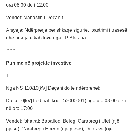
ora 08:30 deri 12:00
Vendet: Manastiri i Deçanit.
Arsyeja: Ndërprerje për shkaqe sigurie, pastrimi i trasesë
dhe ndarja e kabllove nga LP Bletaria.
* * *
Punime në projekte investive
1.
Nga NS 110/10[kV] Deçani do të ndërprehet:
Dalja 10[kV] Ledinat (kodi: 53000001) nga ora 08:00 deri
në ora 17:00.
Vendet: fshatrat: Baballoq, Beleg, Carabreg i Ulët (një
pjesë), Carabreg i Epërm (një pjesë), Dubravë (një