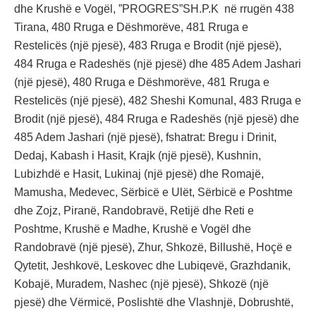
dhe Krushë e Vogël, ”PROGRES”SH.P.K në rrugën 438
Tirana, 480 Rruga e Dëshmorëve, 481 Rruga e
Restelicës (një pjesë), 483 Rruga e Brodit (një pjesë),
484 Rruga e Radeshës (një pjesë) dhe 485 Adem Jashari
(një pjesë), 480 Rruga e Dëshmorëve, 481 Rruga e
Restelicës (një pjesë), 482 Sheshi Komunal, 483 Rruga e
Brodit (një pjesë), 484 Rruga e Radeshës (një pjesë) dhe
485 Adem Jashari (një pjesë), fshatrat: Bregu i Drinit,
Dedaj, Kabash i Hasit, Krajk (një pjesë), Kushnin,
Lubizhdë e Hasit, Lukinaj (një pjesë) dhe Romajë,
Mamusha, Medevec, Sërbicë e Ulët, Sërbicë e Poshtme
dhe Zojz, Piranë, Randobravë, Retijë dhe Reti e
Poshtme, Krushë e Madhe, Krushë e Vogël dhe
Randobravë (një pjesë), Zhur, Shkozë, Billushë, Hoçë e
Qytetit, Jeshkovë, Leskovec dhe Lubiqevë, Grazhdanik,
Kobajë, Muradem, Nashec (një pjesë), Shkozë (një
pjesë) dhe Vërmicë, Poslishtë dhe Vlashnjë, Dobrushtë,