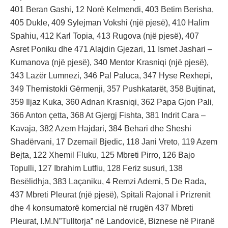
401 Beran Gashi, 12 Norë Kelmendi, 403 Betim Berisha,
405 Dukle, 409 Sylejman Vokshi (një pjesë), 410 Halim
Spahiu, 412 Karl Topia, 413 Rugova (një pjesë), 407
Asret Poniku dhe 471 Alajdin Gjezari, 11 Ismet Jashari –
Kumanova (një pjesë), 340 Mentor Krasniqi (një pjesë),
343 Lazër Lumnezi, 346 Pal Paluca, 347 Hyse Rexhepi,
349 Themistokli Gërmenji, 357 Pushkatarët, 358 Bujtinat,
359 Iljaz Kuka, 360 Adnan Krasniqi, 362 Papa Gjon Pali,
366 Anton çetta, 368 At Gjergj Fishta, 381 Indrit Cara –
Kavaja, 382 Azem Hajdari, 384 Behari dhe Sheshi
Shadërvani, 17 Dzemail Bjedic, 118 Jani Vreto, 119 Azem
Bejta, 122 Xhemil Fluku, 125 Mbreti Pirro, 126 Bajo
Topulli, 127 Ibrahim Lutfiu, 128 Feriz susuri, 138
Besëlidhja, 383 Laçaniku, 4 Remzi Ademi, 5 De Rada,
437 Mbreti Pleurat (një pjesë), Spitali Rajonal i Prizrenit
dhe 4 konsumatorë komercial në rrugën 437 Mbreti
Pleurat, I.M.N”Tulltorja” në Landovicë, Biznese në Piranë