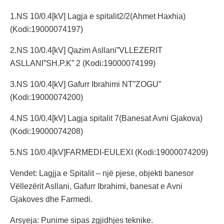
1.NS 10/0.4[kV] Lagja e spitalit2/2(Ahmet Haxhia)
(Kodi:19000074197)
2.NS 10/0.4[kV] Qazim Asllani”VLLEZERIT
ASLLANI”SH.P.K” 2 (Kodi:19000074199)
3.NS 10/0.4[kV] Gafurr Ibrahimi NT”ZOGU”
(Kodi:19000074200)
4.NS 10/0.4[kV] Lagja spitalit 7(Banesat Avni Gjakova)
(Kodi:19000074208)
5.NS 10/0.4[kV]FARMEDI-EULEXI (Kodi:19000074209)
Vendet: Lagjja e Spitalit – një pjese, objekti banesor
Vëllezërit Asllani, Gafurr Ibrahimi, banesat e Avni
Gjakoves dhe Farmedi.
Arsyeja: Punime sipas zgjidhjes teknike.