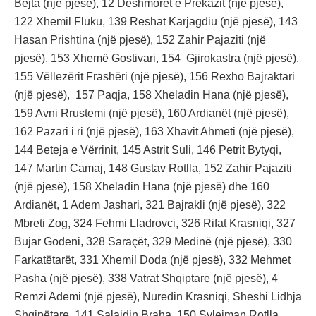
Bejta (një pjesë), 12 Dëshmorët e Prekazit (një pjesë),
122 Xhemil Fluku, 139 Reshat Karjagdiu (një pjesë), 143
Hasan Prishtina (një pjesë), 152 Zahir Pajaziti (një
pjesë), 153 Xhemë Gostivari, 154 Gjirokastra (një pjesë),
155 Vëllezërit Frashëri (një pjesë), 156 Rexho Bajraktari
(një pjesë), 157 Paqja, 158 Xheladin Hana (një pjesë),
159 Avni Rrustemi (një pjesë), 160 Ardianët (një pjesë),
162 Pazari i ri (një pjesë), 163 Xhavit Ahmeti (një pjesë),
144 Beteja e Vërrinit, 145 Astrit Suli, 146 Petrit Bytyqi,
147 Martin Camaj, 148 Gustav Rotlla, 152 Zahir Pajaziti
(një pjesë), 158 Xheladin Hana (një pjesë) dhe 160
Ardianët, 1 Adem Jashari, 321 Bajrakli (një pjesë), 322
Mbreti Zog, 324 Fehmi Lladrovci, 326 Rifat Krasniqi, 327
Bujar Godeni, 328 Saraçët, 329 Medinë (një pjesë), 330
Farkatëtarët, 331 Xhemil Doda (një pjesë), 332 Mehmet
Pasha (një pjesë), 338 Vatrat Shqiptare (një pjesë), 4
Remzi Ademi (një pjesë), Nuredin Krasniqi, Sheshi Lidhja
Shqipëtare, 141 Salajdin Braha, 150 Sylejman Rotlla,