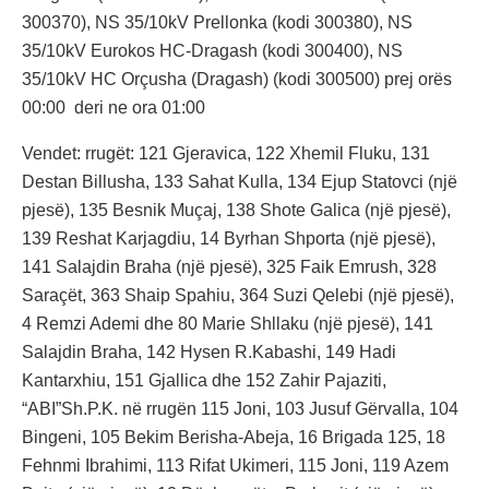
300370), NS 35/10kV Prellonka (kodi 300380), NS
35/10kV Eurokos HC-Dragash (kodi 300400), NS
35/10kV HC Orçusha (Dragash) (kodi 300500) prej orës
00:00 deri ne ora 01:00
Vendet: rrugët: 121 Gjeravica, 122 Xhemil Fluku, 131
Destan Billusha, 133 Sahat Kulla, 134 Ejup Statovci (një
pjesë), 135 Besnik Muçaj, 138 Shote Galica (një pjesë),
139 Reshat Karjagdiu, 14 Byrhan Shporta (një pjesë),
141 Salajdin Braha (një pjesë), 325 Faik Emrush, 328
Saraçët, 363 Shaip Spahiu, 364 Suzi Qelebi (një pjesë),
4 Remzi Ademi dhe 80 Marie Shllaku (një pjesë), 141
Salajdin Braha, 142 Hysen R.Kabashi, 149 Hadi
Kantarxhiu, 151 Gjallica dhe 152 Zahir Pajaziti,
“ABI”Sh.P.K. në rrugën 115 Joni, 103 Jusuf Gërvalla, 104
Bingeni, 105 Bekim Berisha-Abeja, 16 Brigada 125, 18
Fehnmi Ibrahimi, 113 Rifat Ukimeri, 115 Joni, 119 Azem