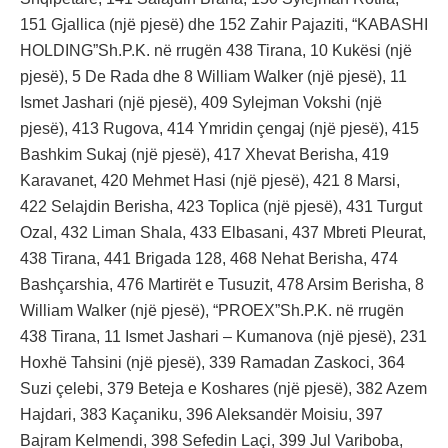
151 Gjallica (një pjesë) dhe 152 Zahir Pajaziti, “KABASHI
HOLDING”Sh.P.K. në rrugën 438 Tirana, 10 Kukësi (një
pjesë), 5 De Rada dhe 8 William Walker (një pjesë), 11
Ismet Jashari (një pjesë), 409 Sylejman Vokshi (një
pjesë), 413 Rugova, 414 Ymridin çengaj (një pjesë), 415
Bashkim Sukaj (një pjesë), 417 Xhevat Berisha, 419
Karavanet, 420 Mehmet Hasi (një pjesë), 421 8 Marsi,
422 Selajdin Berisha, 423 Toplica (një pjesë), 431 Turgut
Ozal, 432 Liman Shala, 433 Elbasani, 437 Mbreti Pleurat,
438 Tirana, 441 Brigada 128, 468 Nehat Berisha, 474
Bashçarshia, 476 Martirët e Tusuzit, 478 Arsim Berisha, 8
William Walker (një pjesë), “PROEX”Sh.P.K. në rrugën
438 Tirana, 11 Ismet Jashari – Kumanova (një pjesë), 231
Hoxhë Tahsini (një pjesë), 339 Ramadan Zaskoci, 364
Suzi çelebi, 379 Beteja e Koshares (një pjesë), 382 Azem
Hajdari, 383 Kaçaniku, 396 Aleksandër Moisiu, 397
Bajram Kelmendi, 398 Sefedin Laçi, 399 Jul Variboba,