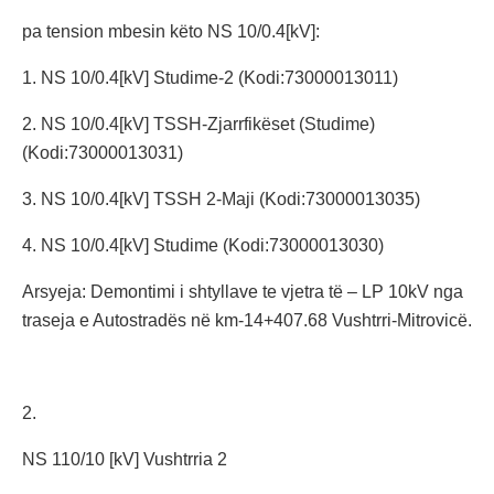
pa tension mbesin këto NS 10/0.4[kV]:
1. NS 10/0.4[kV] Studime-2 (Kodi:73000013011)
2. NS 10/0.4[kV] TSSH-Zjarrfikëset (Studime)
(Kodi:73000013031)
3. NS 10/0.4[kV] TSSH 2-Maji (Kodi:73000013035)
4. NS 10/0.4[kV] Studime (Kodi:73000013030)
Arsyeja: Demontimi i shtyllave te vjetra të – LP 10kV nga
traseja e Autostradës në km-14+407.68 Vushtrri-Mitrovicë.
2.
NS 110/10 [kV] Vushtrria 2