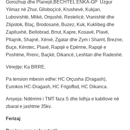
Gorozhup dhe Planejë,BECHTEL ENKA-GP Uzgur
Yilmaz në Zhur, Glloboçicë, Krushevë, Kukjan,
Lubovishtë, Mlikë, Orqushë, Restelicë, Vranishtë dhe
Zlipotok, Blaç, Brodosanë, Buzez, Kuk, Kuklibeg dhe
Zaplluxhë, Bellobrad, Brrut, Kapre, Kosavë, Plavë,
Pllajnik, Shajnë, Xërxë, Zgatar dhe Zym i Sharrit, Brezne,
Buçe, Kërstec, Plavë, Rapqë e Epërme, Rapqë e
Poshtme, Rrenc, Baçkë, Dikancë, Leshtan dhe Radeshë.
Vërejtje: Ka BRRE.
Pa tension mbesin edhe: HC Orçusha (Dragash),
Eurokos HC-Dragash, HC Frigoffod, HC Dikanca.
Arsyeja: Ndërrimi i TMT faza S dhe lidhja e kabllove në
zbarat e jashtme 35kv.
Ferizaj