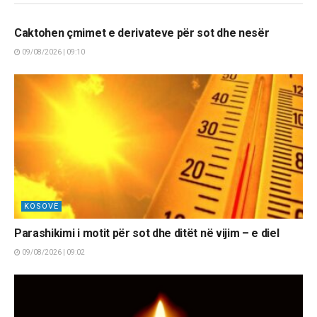
LAJME
Caktohen çmimet e derivateve për sot dhe nesër
09/08/2026 | 09:10
KOSOVË
Parashikimi i motit për sot dhe ditët në vijim – e diel
09/08/2026 | 09:02