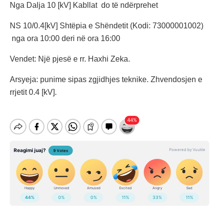
Nga Dalja 10 [kV] Kabllat do të ndërprehet
NS 10/0.4[kV] Shtëpia e Shëndetit (Kodi: 73000001002)
nga ora 10:00 deri në ora 16:00
Vendet: Një pjesë e rr. Haxhi Zeka.
Arsyeja: punime sipas zgjidhjes teknike. Zhvendosjen e
rrjetit 0.4 [kV].