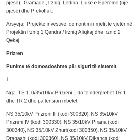
pjesë), Gramaqel, Irzniq, Ledina, Llukë e Eperëme (një
pjesë) dhe Prekolluk.
Arsyeja: Projekte investive, demontimi i rrjetit të vjetër në
Projektin Irzniq 1 Qendra / Irzniq Aliqkaj dhe Irzniq 2
Qekaj.
Prizren
Punime të domosdoshme për siguri të sistemit
1.
Nga TS 110/35/10kV Prizreni 1 do të ndërprehet TR 1
dhe TR 2 dhe pa tension mbetet:
NS 35/10kV Prizreni III (kodi 300320), NS 35/10kV
Prizreni IV (kodi 300330), NS 35/10kV Pirana (kodi
300340), NS 35/10kV Zhuri(kodi 300350), NS 35/10kV
Dragashi (kodi 300360), NS 35/10kV Dikanca (kodi