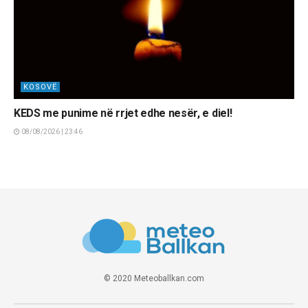
KOSOVË
KEDS me punime në rrjet edhe nesër, e diel!
08/08/2026 | 23:46
© 2020 Meteoballkan.com