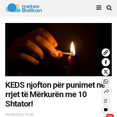
KEDS njofton për punimet në
rrjet të Mërkurën me 10
Shtator!
09/09/2025 | 23:38