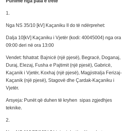
Punime nga pala e tretë
1.
Nga NS 35/10 [kV] Kaçaniku II do të ndërprehet:
Dalja 10[kV] Kaçaniku i Vjetër (kodi: 40045004) nga ora
09:00 deri në ora 13:00
Vendet: fshatrat: Bajnicë (një pjesë), Begracë, Doganaj,
Duraj, Elezaj, Fusha e Pajtimit (një pjesë), Gabricë,
Kaçanik i Vjetër, Koxhaj (një pjesë), Magjistralja Ferizaj-
Kaçanik (një pjesë), Stagovë dhe Çardak-Kaçaniku i
Vjetër.
Arsyeja: Punët që duhen të kryhen sipas zgjedhjes
teknike.
2.