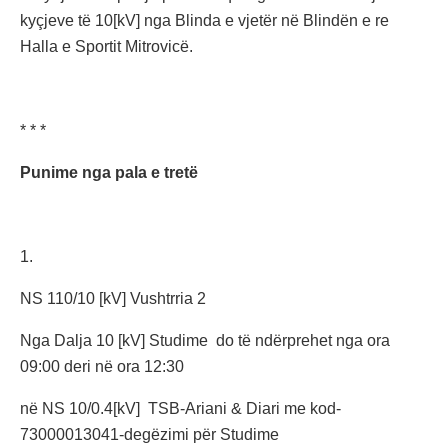
kyçjeve të 10[kV] nga Blinda e vjetër në Blindën e re
Halla e Sportit Mitrovicë.
* * *
Punime nga pala e tretë
1.
NS 110/10 [kV] Vushtrria 2
Nga Dalja 10 [kV] Studime do të ndërprehet nga ora
09:00 deri në ora 12:30
në NS 10/0.4[kV] TSB-Ariani & Diari me kod-
73000013041-degëzimi për Studime