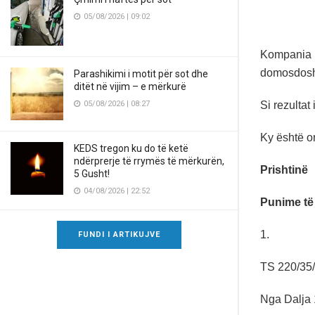
05/08/2026 | 09:02
Kompania p
domosdoshm
Parashikimi i motit për sot dhe
ditët në vijim – e mërkurë
Si rezultat
05/08/2026 | 08:27
Ky është or
KEDS tregon ku do të ketë
ndërprerje të rrymës të mërkurën,
Prishtinë
5 Gusht!
04/08/2026 | 22:52
Punime të
1.
FUNDI I ARTIKUJVE
TS 220/35/
Nga Dalja 