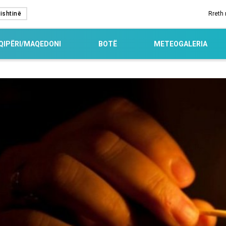
ishtinë
Rreth
QIPËRI/MAQEDONI
BOTË
METEOGALERIA