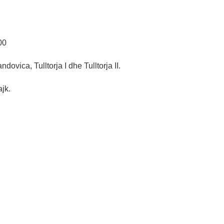
00
dovica, Tulltorja I dhe Tulltorja II.
jk.