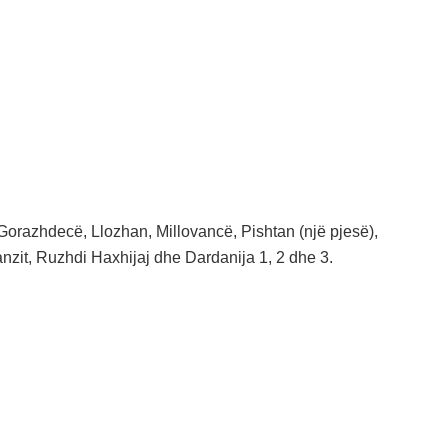
 Gorazhdecë, Llozhan, Millovancë, Pishtan (një pjesë),
anzit, Ruzhdi Haxhijaj dhe Dardanija 1, 2 dhe 3.