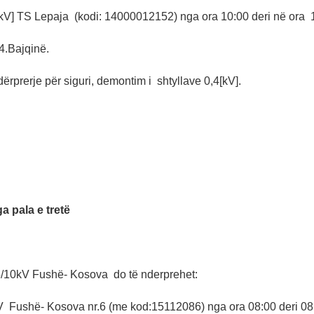
kV] TS Lepaja (kodi: 14000012152) nga ora 10:00 deri në ora 
4.Bajqinë.
ërprerje për siguri, demontim i shtyllave 0,4[kV].
 pala e tretë
/10kV Fushë- Kosova do të nderprehet:
V Fushë- Kosova nr.6 (me kod:15112086) nga ora 08:00 deri 08: