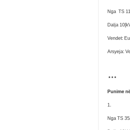
Nga TS 110
Dalja 10[k
Vendet: Eur
Arsyeja: V
* * *
Punime në
1.
Nga TS 35/