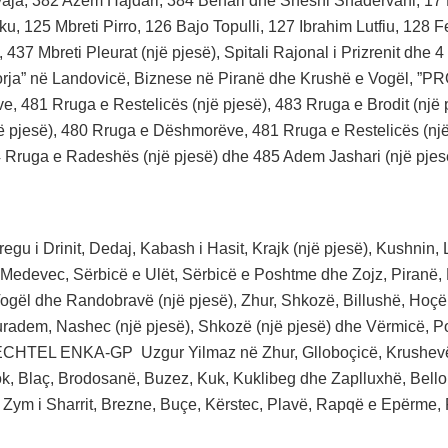
aja, 382 Azem Hajdari, 384 Behari dhe Sheshi Shadërvani, 17 D
u, 125 Mbreti Pirro, 126 Bajo Topulli, 127 Ibrahim Lutfiu, 128 
437 Mbreti Pleurat (një pjesë), Spitali Rajonal i Prizrenit dhe
torja” në Landovicë, Biznese në Piranë dhe Krushë e Vogël, 
, 481 Rruga e Restelicës (një pjesë), 483 Rruga e Brodit (një
jë pjesë), 480 Rruga e Dëshmorëve, 481 Rruga e Restelicës (nj
4 Rruga e Radeshës (një pjesë) dhe 485 Adem Jashari (një pjes
regu i Drinit, Dedaj, Kabash i Hasit, Krajk (një pjesë), Kushnin
edevec, Sërbicë e Ulët, Sërbicë e Poshtme dhe Zojz, Piranë,
ogël dhe Randobravë (një pjesë), Zhur, Shkozë, Billushë, Hoçë
radem, Nashec (një pjesë), Shkozë (një pjesë) dhe Vërmicë, P
CHTEL ENKA-GP Uzgur Yilmaz në Zhur, Glloboçicë, Krushevë, K
ok, Blaç, Brodosanë, Buzez, Kuk, Kuklibeg dhe Zaplluxhë, Bellob
 Zym i Sharrit, Brezne, Buçe, Kërstec, Plavë, Rapqë e Epërme