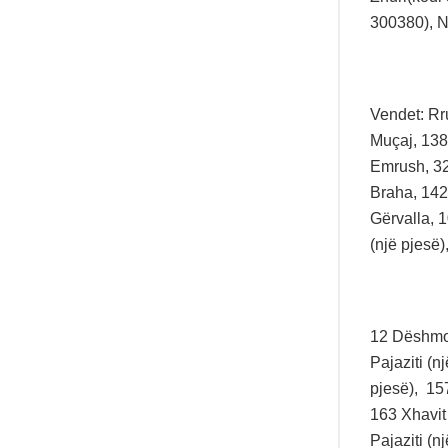
300380), N
Vendet: Rr
Muçaj, 138
Emrush, 32
Braha, 142
Gërvalla, 
(një pjesë)
12 Dëshmor
Pajaziti (n
pjesë), 157
163 Xhavit 
Pajaziti (n