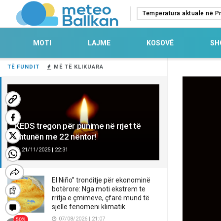
Temperatura aktuale në Pr
MOTI
LAJME
KOSOVË
SH
TË FUNDIT
MË TË KLIKUARA
KEDS tregon për punime në rrjet të
shtunën me 22 nëntor!
21/11/2025 | 22:31
El Niño” tronditje për ekonominë
botërore: Nga moti ekstrem te
rritja e çmimeve, çfarë mund të
sjellë fenomeni klimatik
07/08/2026 | 21:07