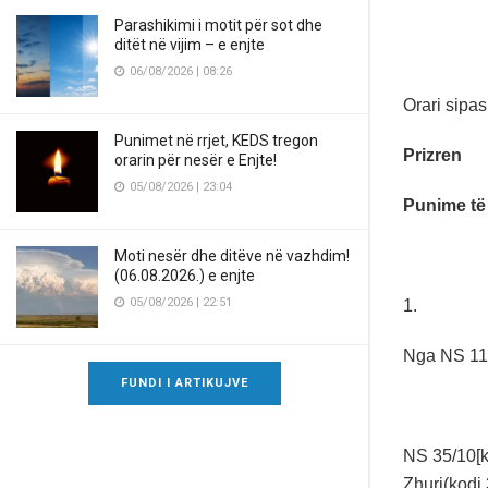
Parashikimi i motit për sot dhe
ditët në vijim – e enjte
06/08/2026 | 08:26
Orari sipa
Punimet në rrjet, KEDS tregon
Prizren
orarin për nesër e Enjte!
05/08/2026 | 23:04
Punime të
Moti nesër dhe ditëve në vazhdim!
(06.08.2026.) e enjte
05/08/2026 | 22:51
1.
Nga NS 110
FUNDI I ARTIKUJVE
NS 35/10[k
Zhuri(kodi