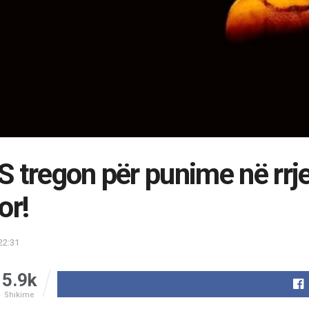
 tregon për punime në rrj
or!
22:31
5.9k
Shikime