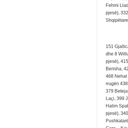
Fehmi Llad
pjesë), 33
Shqipëtare
151 Gjalli
dhe 8 Will
pjesë), 41
Berisha, 4
468 Nehat 
rrugën 438
379 Beteja
Laçi, 399 
Halim Spah
pjesë), 34
Pushkatarët