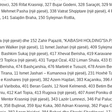
rovci, 326 Rifat Krasniqi, 327 Bujar Godeni, 328 Saraçët, 329 M
2 Mehmet Pasha (një pjesë), 338 Vatrat Shqiptare (një pjesë), 4
, 141 Salajdin Braha, 150 Sylejman Rotlla,
ca (një pjesë) dhe 152 Zahir Pajaziti, “KABASHI HOLDING”Sh.P.
iam Walker (një pjesë), 11 Ismet Jashari (një pjesë), 409 Sylej
5 Bashkim Sukaj (një pjesë), 417 Xhevat Berisha, 419 Karavanet
23 Toplica (një pjesë), 431 Turgut Ozal, 432 Liman Shala, 433 E
Berisha, 474 Bashçarshia, 476 Martirët e Tusuzit, 478 Arsim Be
 Tirana, 11 Ismet Jashari – Kumanova (një pjesë), 231 Hoxhë Ta
 e Koshares (një pjesë), 382 Azem Hajdari, 383 Kaçaniku, 396
Jul Variboba, 401 Beran Gashi, 12 Norë Kelmendi, 403 Betim Be
iu, 412 Karl Topia, 413 Rugova (një pjesë), 407 Asret Poniku d
0 Mentor Krasniqi (një pjesë), 343 Lazër Lumnezi, 346 Pal Pal
, 358 Bujtinat, 359 Iljaz Kuka, 360 Adnan Krasniqi, 362 Papa Gjo