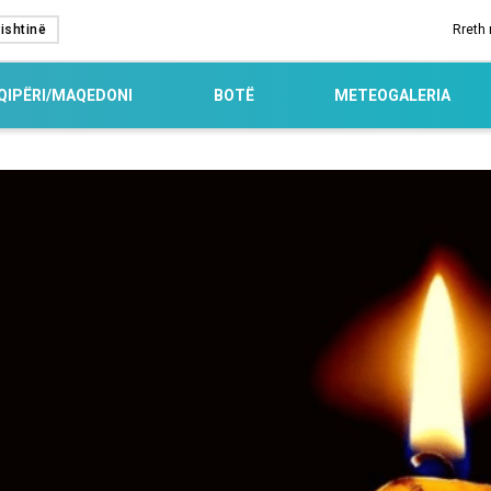
ishtinë
Rreth
QIPËRI/MAQEDONI
BOTË
METEOGALERIA