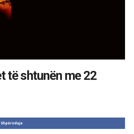
et të shtunën me 22
Shpërndaje