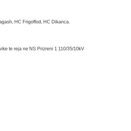
agash, HC Frigoffod, HC Dikanca.
ovike te reja ne NS Prizreni 1 110/35/10kV