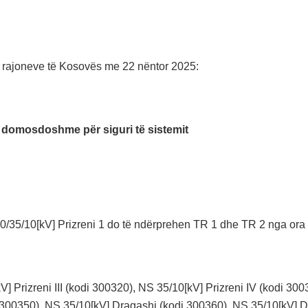
s rajoneve të Kosovës me 22 nëntor 2025:
 domosdoshme për siguri të sistemit
/35/10[kV] Prizreni 1 do të ndërprehen TR 1 dhe TR 2 nga ora 
V] Prizreni III (kodi 300320), NS 35/10[kV] Prizreni IV (kodi 3
 300350), NS 35/10[kV] Dragashi (kodi 300360), NS 35/10[kV] D