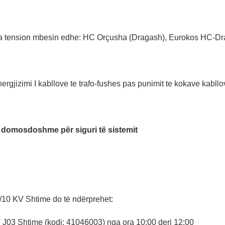
Pa tension mbesin edhe: HC Orçusha (Dragash), Eurokos HC-Dr
ergjizimi I kabllove te trafo-fushes pas punimit te kokave kabll
 domosdoshme për siguri të sistemit
10 KV Shtime do të ndërprehet:
 J03 Shtime (kodi: 41046003) nga ora 10:00 deri 12:00