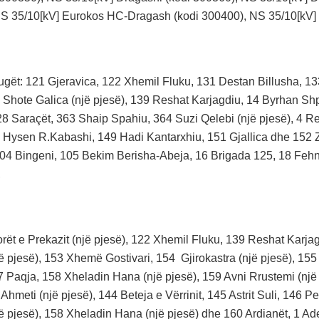
S 35/10[kV] Eurokos HC-Dragash (kodi 300400), NS 35/10[kV]
ugët: 121 Gjeravica, 122 Xhemil Fluku, 131 Destan Billusha, 133
 Shote Galica (një pjesë), 139 Reshat Karjagdiu, 14 Byrhan Shpo
8 Saraçët, 363 Shaip Spahiu, 364 Suzi Qelebi (një pjesë), 4 Re
 Hysen R.Kabashi, 149 Hadi Kantarxhiu, 151 Gjallica dhe 152 Za
104 Bingeni, 105 Bekim Berisha-Abeja, 16 Brigada 125, 18 Fehnm
,
ët e Prekazit (një pjesë), 122 Xhemil Fluku, 139 Reshat Karjagd
jë pjesë), 153 Xhemë Gostivari, 154 Gjirokastra (një pjesë), 155 
 Paqja, 158 Xheladin Hana (një pjesë), 159 Avni Rrustemi (një pj
Ahmeti (një pjesë), 144 Beteja e Vërrinit, 145 Astrit Suli, 146 P
jë pjesë), 158 Xheladin Hana (një pjesë) dhe 160 Ardianët, 1 Ad