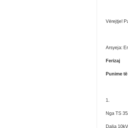
Vërejtje! 
Arsyeja: En
Ferizaj
Punime të
1.
Nga TS 35/
Dalja 10kV