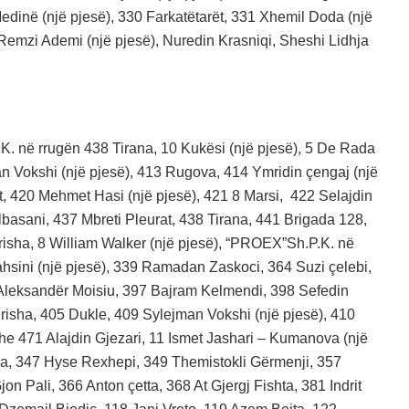
edinë (një pjesë), 330 Farkatëtarët, 331 Xhemil Doda (një
 Remzi Ademi (një pjesë), Nuredin Krasniqi, Sheshi Lidhja
K. në rrugën 438 Tirana, 10 Kukësi (një pjesë), 5 De Rada
man Vokshi (një pjesë), 413 Rugova, 414 Ymridin çengaj (një
, 420 Mehmet Hasi (një pjesë), 421 8 Marsi, 422 Selajdin
lbasani, 437 Mbreti Pleurat, 438 Tirana, 441 Brigada 128,
risha, 8 William Walker (një pjesë), “PROEX”Sh.P.K. në
hsini (një pjesë), 339 Ramadan Zaskoci, 364 Suzi çelebi,
 Aleksandër Moisiu, 397 Bajram Kelmendi, 398 Sefedin
risha, 405 Dukle, 409 Sylejman Vokshi (një pjesë), 410
he 471 Alajdin Gjezari, 11 Ismet Jashari – Kumanova (një
uca, 347 Hyse Rexhepi, 349 Themistokli Gërmenji, 357
n Pali, 366 Anton çetta, 368 At Gjergj Fishta, 381 Indrit