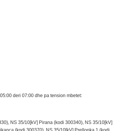
05:00 deri 07:00 dhe pa tension mbetet:
00330), NS 35/10[kV] Pirana (kodi 300340), NS 35/10[kV]
ikanca (kodi 300370), NS 35/10[kV] Prellonka 1 (kodi