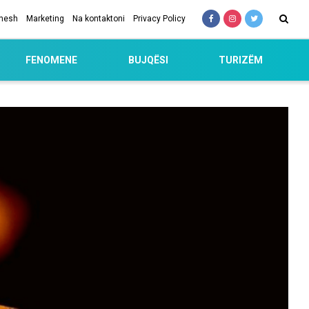
 nesh
Marketing
Na kontaktoni
Privacy Policy
FENOMENE
BUJQËSI
TURIZËM