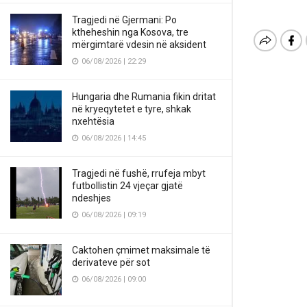
Tragjedi në Gjermani: Po
ktheheshin nga Kosova, tre
mërgimtarë vdesin në aksident
06/08/2026 | 22:29
Hungaria dhe Rumania fikin dritat
në kryeqytetet e tyre, shkak
nxehtësia
06/08/2026 | 14:45
Tragjedi në fushë, rrufeja mbyt
futbollistin 24 vjeçar gjatë
ndeshjes
06/08/2026 | 09:19
Caktohen çmimet maksimale të
derivateve për sot
06/08/2026 | 09:00