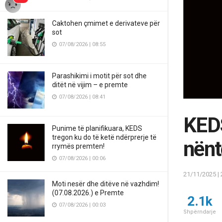
Caktohen çmimet e derivateve për
sot
07/08/2026 | 08:55
Parashikimi i motit për sot dhe
ditët në vijim – e premte
07/08/2026 | 08:41
KEDS
Punime të planifikuara, KEDS
tregon ku do të ketë ndërprerje të
nënt
rrymës premten!
07/08/2026 | 00:06
21/11/2025 | 
Moti nesër dhe ditëve në vazhdim!
(07.08.2026.) e Premte
2.1k
07/08/2026 | 00:03
Shpërndarje