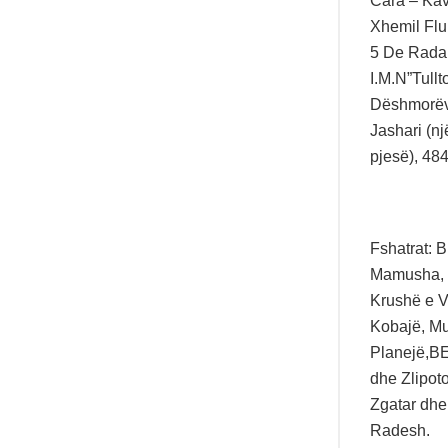
Cara – Kav
Xhemil Fluk
5 De Rada, 
I.M.N”Tull
Dëshmorëve
Jashari (n
pjesë), 48
Fshatrat: B
Mamusha, M
Krushë e V
Kobajë, Mu
Planejë,BE
dhe Zlipot
Zgatar dhe
Radesh.