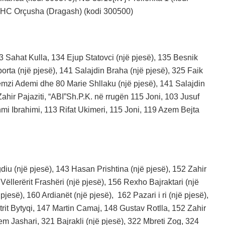
 HC Orçusha (Dragash) (kodi 300500)
 Sahat Kulla, 134 Ejup Statovci (një pjesë), 135 Besnik
rta (një pjesë), 141 Salajdin Braha (një pjesë), 325 Faik
mzi Ademi dhe 80 Marie Shllaku (një pjesë), 141 Salajdin
hir Pajaziti, “ABI”Sh.P.K. në rrugën 115 Joni, 103 Jusuf
i Ibrahimi, 113 Rifat Ukimeri, 115 Joni, 119 Azem Bejta
iu (një pjesë), 143 Hasan Prishtina (një pjesë), 152 Zahir
Vëllerërit Frashëri (një pjesë), 156 Rexho Bajraktari (një
esë), 160 Ardianët (një pjesë), 162 Pazari i ri (një pjesë),
etrit Bytyqi, 147 Martin Camaj, 148 Gustav Rotlla, 152 Zahir
em Jashari, 321 Bajrakli (një pjesë), 322 Mbreti Zog, 324