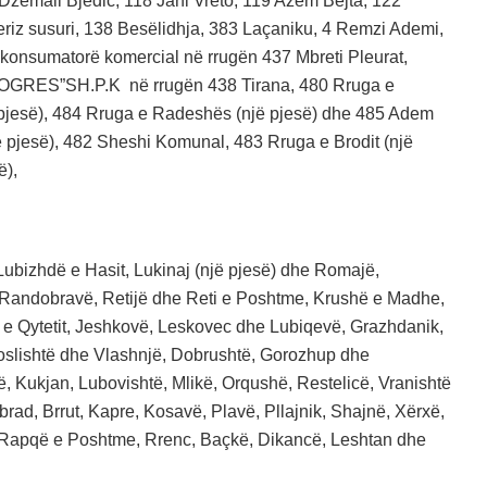
zemail Bjedic, 118 Jani Vreto, 119 Azem Bejta, 122
Feriz susuri, 138 Besëlidhja, 383 Laçaniku, 4 Remzi Ademi,
 4 konsumatorë komercial në rrugën 437 Mbreti Pleurat,
”PROGRES”SH.P.K në rrugën 438 Tirana, 480 Rruga e
 pjesë), 484 Rruga e Radeshës (një pjesë) dhe 485 Adem
ë pjesë), 482 Sheshi Komunal, 483 Rruga e Brodit (një
ë),
, Lubizhdë e Hasit, Lukinaj (një pjesë) dhe Romajë,
 Randobravë, Retijë dhe Reti e Poshtme, Krushë e Madhe,
 e Qytetit, Jeshkovë, Leskovec dhe Lubiqevë, Grazhdanik,
oslishtë dhe Vlashnjë, Dobrushtë, Gorozhup dhe
ukjan, Lubovishtë, Mlikë, Orqushë, Restelicë, Vranishtë
rad, Brrut, Kapre, Kosavë, Plavë, Pllajnik, Shajnë, Xërxë,
, Rapqë e Poshtme, Rrenc, Baçkë, Dikancë, Leshtan dhe