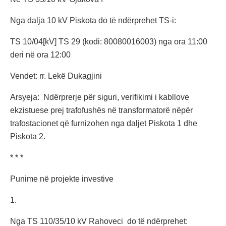
Nga dalja 10 kV Piskota do të ndërprehet TS-i:
TS 10/04[kV] TS 29 (kodi: 80080016003) nga ora 11:00
deri në ora 12:00
Vendet: rr. Lekë Dukagjini
Arsyeja: Ndërprerje për siguri, verifikimi i kabllove
ekzistuese prej trafofushës në transformatorë nëpër
trafostacionet që furnizohen nga daljet Piskota 1 dhe
Piskota 2.
* * *
Punime në projekte investive
1.
Nga TS 110/35/10 kV Rahoveci do të ndërprehet: