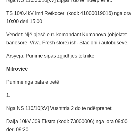
Nga NS 110/35/10[kV] Lipjani do të ndërprehet:
TS 10/0.4kV Imri Retkoceri (kodi: 41000019016) nga ora
10:00 deri 15:00
Vendet: Një pjesë e rr. komandant Kumanova (objektet
banesore, Viva. Fresh store) ish- Stacioni i autobusëve.
Arsyeja: Punime sipas zgjidhjes teknike.
Mitrovicë
Punime nga pala e tretë
1.
Nga NS 110/10[kV] Vushtrria 2 do të ndërprehet:
Dalja 10kV J09 Ekstra (kodi: 73000006) nga ora 09:00
deri 09:20