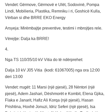
Vendet: Gërmove, Gërmovë e Ulët, Sodovinë, Pompa
Lindi, Mobilieria, Plastika, Remniku i ri, Goshicë Kulla,
Vërban si dhe BRRE EKO Energy
Arsyeja: Mirëmbajtje preventive, testimi i mbrojtjes rele.
Vërejtje: Dalja ka BRRE!
4.
Nga TS 110/35/10 kV Vitia do të ndërprehet:
Dalja 10 kV J05 Vitia (kodi: 61067005) nga ora 12:00
deri 13:00
Vendet: rrugët: 11 Marsi (një pjesë), 28 Nëntori (një
pjesë), Adem Jashari, Dëshmorët e Kombit, Elena Gjika,
Flaka e Janarit, Hafiz Ali Korqa (një pjesë), Hasan
Prishtina, Hoxhë Jonuzi, Idriz Seferi (një pjesë), Isa