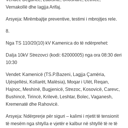
Vernakollë dhe lagjja Arifaj.
Arsyeja: Mirëmbajtje preventive, testimi i mbrojtjes rele.
8.
Nga TS 110/20(10) kV Kamenica do të ndërprehet:
Dalja 10kV Strezovci (kodi: 62000005) nga ora 08:30 deri
10:30
Vendet: Kamenicë (TS.P.Bazeni, Lagjja Çamëria,
Ujësjellësi, Kollarët, Malësia), Moqar i Ulët, Reqan,
Hajnoc, Meshinë, Bugjenicë, Strezoc, Kosovicë, Carevc,
Bushincë, Tirincë, Krilevë, Leshtar, Bolec, Vaganesh,
Kremenatë dhe Rahovicë.
Arsyeja: Ndërprerje për siguri – kalimi i rrjetit të tensionit
të mesëm nga shtylla e vjetër e kalbur në shtyllë të re të