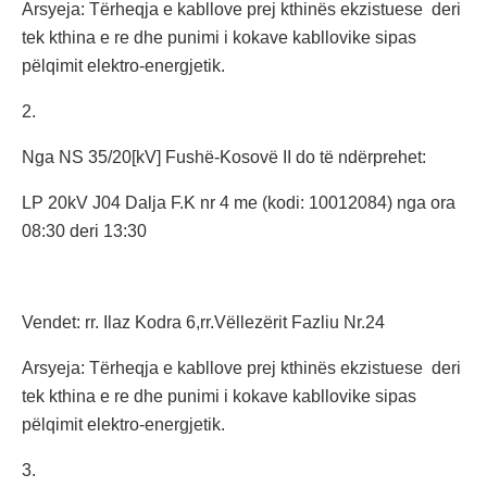
Arsyeja: Tërheqja e kabllove prej kthinës ekzistuese deri
tek kthina e re dhe punimi i kokave kabllovike sipas
pëlqimit elektro-energjetik.
2.
Nga NS 35/20[kV] Fushë-Kosovë II do të ndërprehet:
LP 20kV J04 Dalja F.K nr 4 me (kodi: 10012084) nga ora
08:30 deri 13:30
Vendet: rr. Ilaz Kodra 6,rr.Vëllezërit Fazliu Nr.24
Arsyeja: Tërheqja e kabllove prej kthinës ekzistuese deri
tek kthina e re dhe punimi i kokave kabllovike sipas
pëlqimit elektro-energjetik.
3.