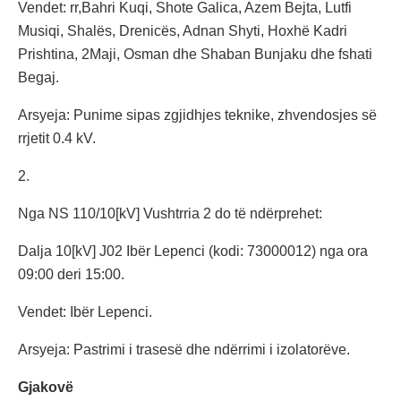
Vendet: rr,Bahri Kuqi, Shote Galica, Azem Bejta, Lutfi
Musiqi, Shalës, Drenicës, Adnan Shyti, Hoxhë Kadri
Prishtina, 2Maji, Osman dhe Shaban Bunjaku dhe fshati
Begaj.
Arsyeja: Punime sipas zgjidhjes teknike, zhvendosjes së
rrjetit 0.4 kV.
2.
Nga NS 110/10[kV] Vushtrria 2 do të ndërprehet:
Dalja 10[kV] J02 Ibër Lepenci (kodi: 73000012) nga ora
09:00 deri 15:00.
Vendet: Ibër Lepenci.
Arsyeja: Pastrimi i trasesë dhe ndërrimi i izolatorëve.
Gjakovë