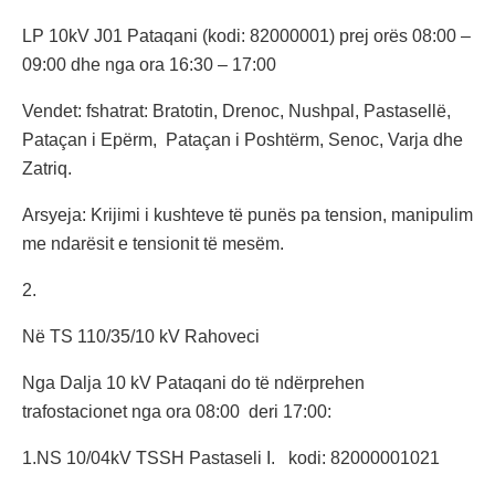
LP 10kV J01 Pataqani (kodi: 82000001) prej orës 08:00 –
09:00 dhe nga ora 16:30 – 17:00
Vendet: fshatrat: Bratotin, Drenoc, Nushpal, Pastasellë,
Pataçan i Epërm, Pataçan i Poshtërm, Senoc, Varja dhe
Zatriq.
Arsyeja: Krijimi i kushteve të punës pa tension, manipulim
me ndarësit e tensionit të mesëm.
2.
Në TS 110/35/10 kV Rahoveci
Nga Dalja 10 kV Pataqani do të ndërprehen
trafostacionet nga ora 08:00 deri 17:00:
1.NS 10/04kV TSSH Pastaseli I. kodi: 82000001021