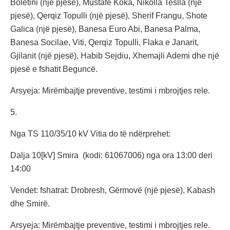
Boletini (një pjesë), Mustafë Koka, Nikolla Teslla (një
pjesë), Qerqiz Topulli (një pjesë), Sherif Frangu, Shote
Galica (një pjesë), Banesa Euro Abi, Banesa Palma,
Banesa Socilae, Viti, Qerqiz Topulli, Flaka e Janarit,
Gjilanit (një pjesë), Habib Sejdiu, Xhemajli Ademi dhe një
pjesë e fshatit Beguncë.
Arsyeja: Mirëmbajtje preventive, testimi i mbrojtjes rele.
5.
Nga TS 110/35/10 kV Vitia do të ndërprehet:
Dalja 10[kV] Smira (kodi: 61067006) nga ora 13:00 deri
14:00
Vendet: fshatrat: Drobresh, Gërmovë (një pjesë), Kabash
dhe Smirë.
Arsyeja: Mirëmbajtje preventive, testimi i mbrojtjes rele.