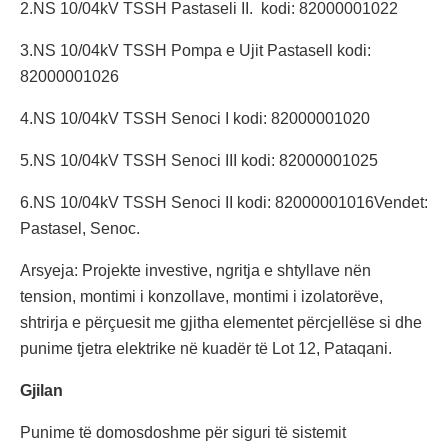
2.NS 10/04kV TSSH Pastaseli II. kodi: 82000001022
3.NS 10/04kV TSSH Pompa e Ujit Pastasell kodi:
82000001026
4.NS 10/04kV TSSH Senoci I kodi: 82000001020
5.NS 10/04kV TSSH Senoci III kodi: 82000001025
6.NS 10/04kV TSSH Senoci II kodi: 82000001016Vendet:
Pastasel, Senoc.
Arsyeja: Projekte investive, ngritja e shtyllave nën
tension, montimi i konzollave, montimi i izolatorëve,
shtrirja e përçuesit me gjitha elementet përcjellëse si dhe
punime tjetra elektrike në kuadër të Lot 12, Pataqani.
Gjilan
Punime të domosdoshme për siguri të sistemit