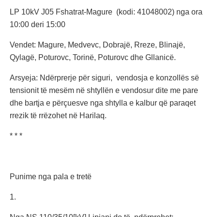
LP 10kV J05 Fshatrat-Magure (kodi: 41048002) nga ora
10:00 deri 15:00
Vendet: Magure, Medvevc, Dobrajë, Rreze, Blinajë,
Qylagë, Poturovc, Torinë, Poturovc dhe Gllanicë.
Arsyeja: Ndërprerje për siguri, vendosja e konzollës së
tensionit të mesëm në shtyllën e vendosur dite me pare
dhe bartja e përçuesve nga shtylla e kalbur që paraqet
rrezik të rrëzohet në Harilaq.
* * *
Punime nga pala e tretë
1.