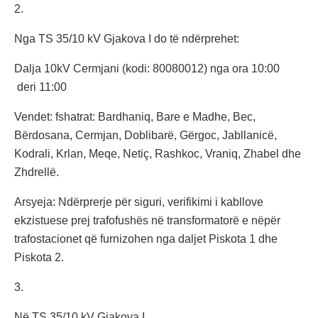
2.
Nga TS 35/10 kV Gjakova I do të ndërprehet:
Dalja 10kV Cermjani (kodi: 80080012) nga ora 10:00
deri 11:00
Vendet: fshatrat: Bardhaniq, Bare e Madhe, Bec,
Bërdosana, Cermjan, Doblibarë, Gërgoc, Jabllanicë,
Kodrali, Krlan, Meqe, Netiç, Rashkoc, Vraniq, Zhabel dhe
Zhdrellë.
Arsyeja: Ndërprerje për siguri, verifikimi i kabllove
ekzistuese prej trafofushës në transformatorë e nëpër
trafostacionet që furnizohen nga daljet Piskota 1 dhe
Piskota 2.
3.
Në TS 35/10 kV Gjakova I