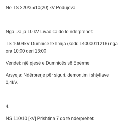
Në TS 220/35/10(20) kV Podujeva
Nga Dalja 10 kV Livadica do të ndërprehet:
TS 10/04kV Dumnicë te Ilmija (kodi: 14000011218) nga
ora 10:00 deri 13:00
Vendet: një pjesë e Dumnicës së Epërme.
Arsyeja: Ndërprerje për siguri, demontim i shtyllave
0,4kV.
4.
NS 110/10 [kV] Prishtina 7 do të ndërprehet: