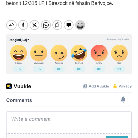
betonit 12/315 LP i Strezocit në fshatin Berivojcë.