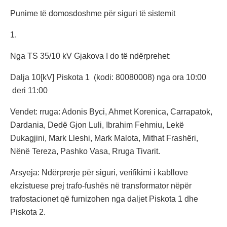
Punime të domosdoshme për siguri të sistemit
1.
Nga TS 35/10 kV Gjakova I do të ndërprehet:
Dalja 10[kV] Piskota 1 (kodi: 80080008) nga ora 10:00
deri 11:00
Vendet: rruga: Adonis Byci, Ahmet Korenica, Carrapatok,
Dardania, Dedë Gjon Luli, Ibrahim Fehmiu, Lekë
Dukagjini, Mark Lleshi, Mark Malota, Mithat Frashëri,
Nënë Tereza, Pashko Vasa, Rruga Tivarit.
Arsyeja: Ndërprerje për siguri, verifikimi i kabllove
ekzistuese prej trafo-fushës në transformator nëpër
trafostacionet që furnizohen nga daljet Piskota 1 dhe
Piskota 2.