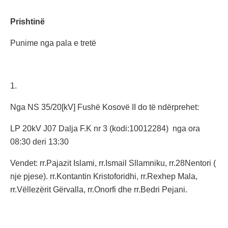
Prishtinë
Punime nga pala e tretë
1.
Nga NS 35/20[kV] Fushë Kosovë II do të ndërprehet:
LP 20kV J07 Dalja F.K nr 3 (kodi:10012284) nga ora
08:30 deri 13:30
Vendet: rr.Pajazit Islami, rr.Ismail Sllamniku, rr.28Nentori (
nje pjese). rr.Kontantin Kristoforidhi, rr.Rexhep Mala,
rr.Vëllezërit Gërvalla, rr.Onorfi dhe rr.Bedri Pejani.