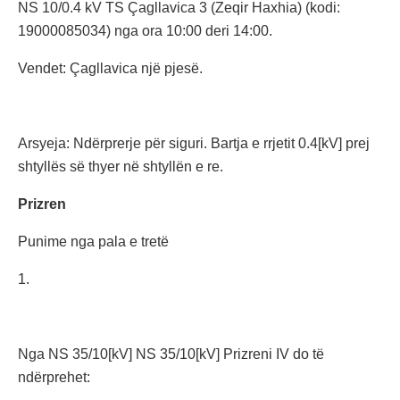
NS 10/0.4 kV TS Çagllavica 3 (Zeqir Haxhia) (kodi:
19000085034) nga ora 10:00 deri 14:00.
Vendet: Çagllavica një pjesë.
Arsyeja: Ndërprerje për siguri. Bartja e rrjetit 0.4[kV] prej
shtyllës së thyer në shtyllën e re.
Prizren
Punime nga pala e tretë
1.
Nga NS 35/10[kV] NS 35/10[kV] Prizreni IV do të
ndërprehet: