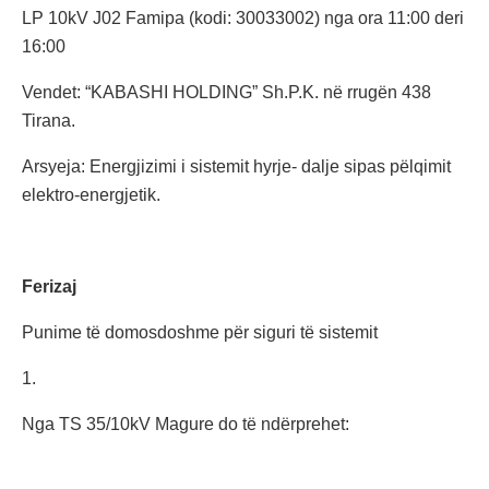
LP 10kV J02 Famipa (kodi: 30033002) nga ora 11:00 deri
16:00
Vendet: “KABASHI HOLDING” Sh.P.K. në rrugën 438
Tirana.
Arsyeja: Energjizimi i sistemit hyrje- dalje sipas pëlqimit
elektro-energjetik.
Ferizaj
Punime të domosdoshme për siguri të sistemit
1.
Nga TS 35/10kV Magure do të ndërprehet: