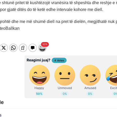
e shtunë pritet të kushtëzojë vranësira të shpeshta dhe reshje 
por gjatë ditës do të ketë edhe intervale kohore me diell.
grohtë dhe me më shumë diell na pret të dielën, megjithatë nuk 
eteoBallkan