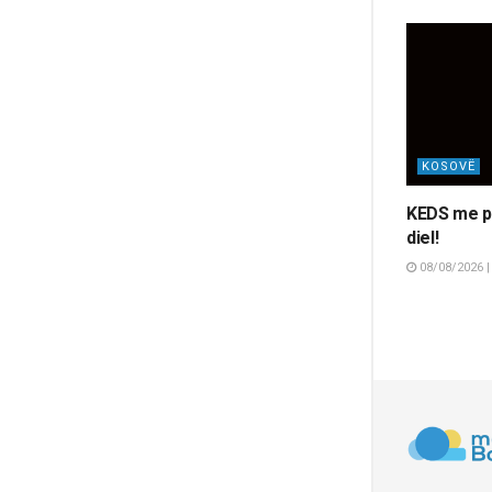
KOSOVË
KEDS me pu
diel!
08/08/2026 |