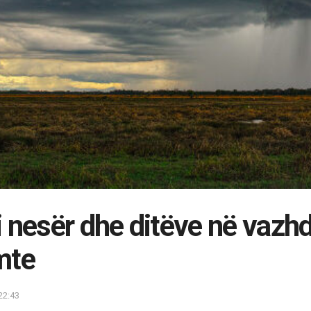
 nesër dhe ditëve në vazhd
mte
22:43