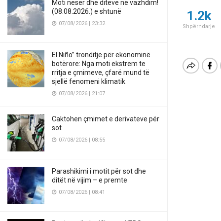
Moti nesër dhe ditëve në vazhdim!
(08.08.2026.) e shtunë
1.2k
07/08/2026 | 23:32
Shpërndarje
El Niño” tronditje për ekonominë
botërore: Nga moti ekstrem te
rritja e çmimeve, çfarë mund të
sjellë fenomeni klimatik
07/08/2026 | 21:07
Caktohen çmimet e derivateve për
sot
07/08/2026 | 08:55
Parashikimi i motit për sot dhe
ditët në vijim – e premte
07/08/2026 | 08:41