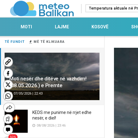
Temperatura aktuale në Pr
MOTI
LAJME
KOSOVË
SH
TË FUNDIT
MË TË KLIKUARA
Moti nesër dhe ditëve në vazhdim!
(08.05.2026.) e Premte
07/05/2026 | 22:43
KEDS me punime në rrjet edhe
nesër, e diel!
08/08/2026 | 23:46