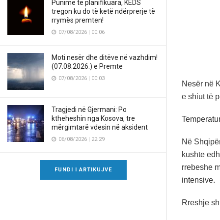
Punime të planifikuara, KEDS
tregon ku do të ketë ndërprerje të
rrymës premten!
07/08/2026 | 00:06
Moti nesër dhe ditëve në vazhdim!
(07.08.2026.) e Premte
07/08/2026 | 00:03
Nesër në K
e shiut të 
Tragjedi në Gjermani: Po
ktheheshin nga Kosova, tre
Temperatur
mërgimtarë vdesin në aksident
06/08/2026 | 22:29
Në Shqipëri
kushte edhe
rrebeshe m
FUNDI I ARTIKUJVE
intensive.
Rreshje sh