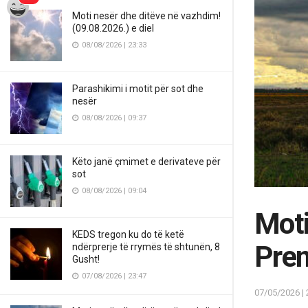
Moti nesër dhe ditëve në vazhdim!
(09.08.2026.) e diel
08/08/2026 | 23:33
Parashikimi i motit për sot dhe
nesër
08/08/2026 | 09:37
Këto janë çmimet e derivateve për
sot
08/08/2026 | 09:04
Moti
KEDS tregon ku do të ketë
Pre
ndërprerje të rrymës të shtunën, 8
Gusht!
07/08/2026 | 23:47
07/05/2026 | 