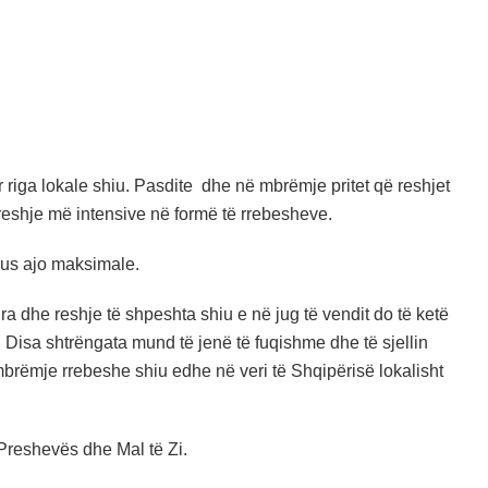
 riga lokale shiu. Pasdite dhe në mbrëmje pritet që reshjet
ë reshje më intensive në formë të rrebesheve.
ius ajo maksimale.
ra dhe reshje të shpeshta shiu e në jug të vendit do të ketë
. Disa shtrëngata mund të jenë të fuqishme dhe të sjellin
brëmje rrebeshe shiu edhe në veri të Shqipërisë lokalisht
Preshevës dhe Mal të Zi.