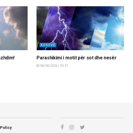
KOSOVË
azhdim!
Parashikimi i motit për sot dhe nesër
08/08/2026 | 09:37
 Policy