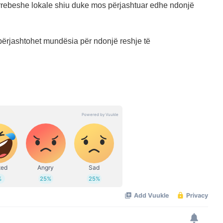
e rrebeshe lokale shiu duke mos përjashtuar edhe ndonjë
përjashtohet mundësia për ndonjë reshje të