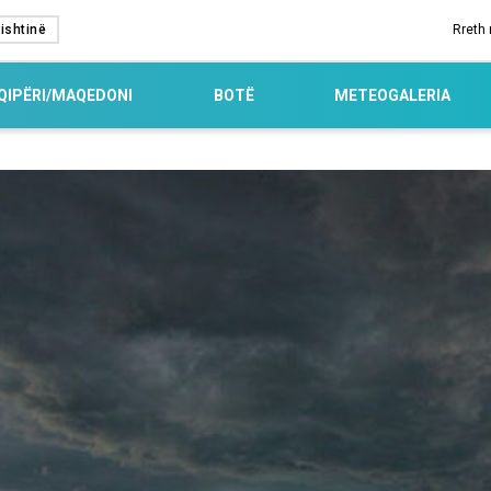
ishtinë
Rreth
QIPËRI/MAQEDONI
BOTË
METEOGALERIA