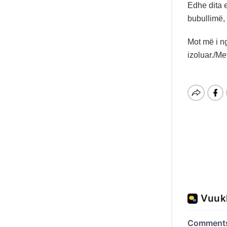
Edhe dita 
bubullimë, 
Mot më i n
izoluar./M