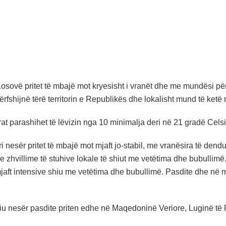
osovë pritet të mbajë mot kryesisht i vranët dhe me mundësi për
përfshijnë tërë territorin e Republikës dhe lokalisht mund të ket
at parashihet të lëvizin nga 10 minimalja deri në 21 gradë Cels
 nesër pritet të mbajë mot mjaft jo-stabil, me vranësira të dendu
 zhvillime të stuhive lokale të shiut me vetëtima dhe bubullimë
jaft intensive shiu me vetëtima dhe bubullimë. Pasdite dhe në m
iu nesër pasdite priten edhe në Maqedoninë Veriore, Luginë të 