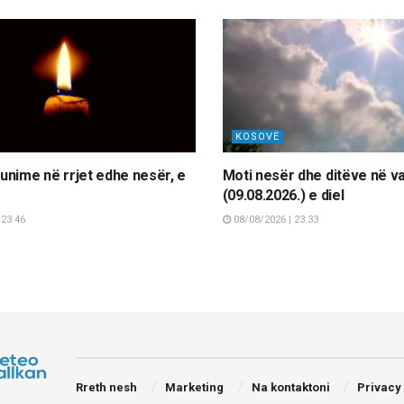
KOSOVË
nime në rrjet edhe nesër, e
Moti nesër dhe ditëve në v
(09.08.2026.) e diel
 23:46
08/08/2026 | 23:33
Rreth nesh
Marketing
Na kontaktoni
Privacy