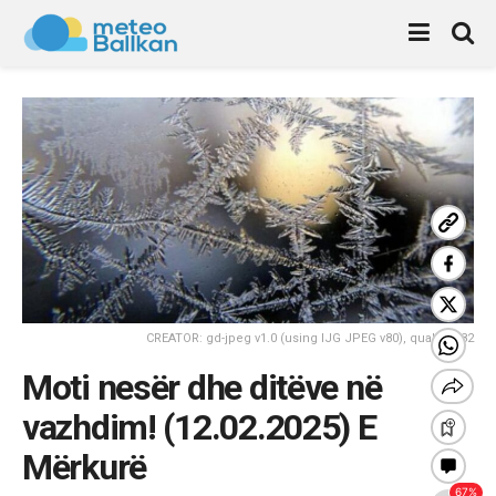
CREATOR: gd-jpeg v1.0 (using IJG JPEG v80), quality = 82
Moti nesër dhe ditëve në
vazhdim! (12.02.2025) E
Mërkurë