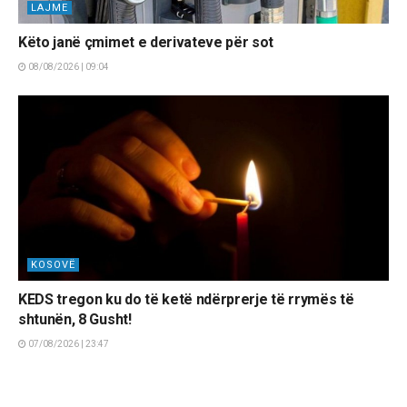
LAJME
Këto janë çmimet e derivateve për sot
08/08/2026 | 09:04
KOSOVË
KEDS tregon ku do të ketë ndërprerje të rrymës të
shtunën, 8 Gusht!
07/08/2026 | 23:47