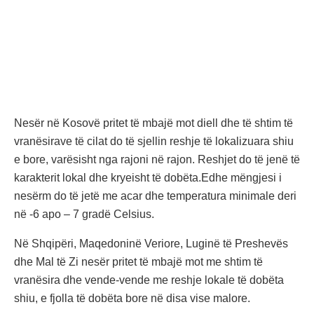
Nesër në Kosovë pritet të mbajë mot diell dhe të shtim të
vranësirave të cilat do të sjellin reshje të lokalizuara shiu
e bore, varësisht nga rajoni në rajon. Reshjet do të jenë të
karakterit lokal dhe kryeisht të dobëta.Edhe mëngjesi i
nesërm do të jetë me acar dhe temperatura minimale deri
në -6 apo – 7 gradë Celsius.
Në Shqipëri, Maqedoninë Veriore, Luginë të Preshevës
dhe Mal të Zi nesër pritet të mbajë mot me shtim të
vranësira dhe vende-vende me reshje lokale të dobëta
shiu, e fjolla të dobëta bore në disa vise malore.