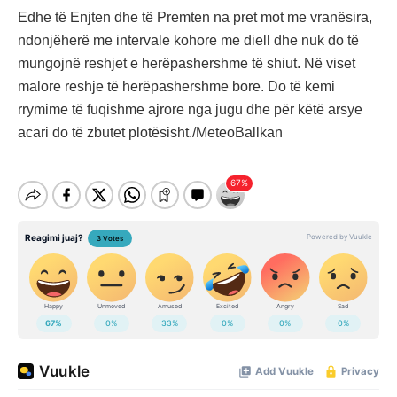
Edhe të Enjten dhe të Premten na pret mot me vranësira,
ndonjëherë me intervale kohore me diell dhe nuk do të
mungojnë reshjet e herëpashershme të shiut. Në viset
malore reshje të herëpashershme bore. Do të kemi
rrymime të fuqishme ajrore nga jugu dhe për këtë arsye
acari do të zbutet plotësisht./MeteoBallkan