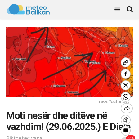
Image: Wxcharts.com
Moti nesër dhe ditëve në
vazhdim! (29.06.2025.) E Diele
Rikthehet vapa