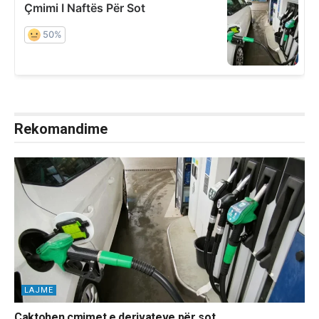
Rekomandime
LAJME
Caktohen çmimet e derivateve për sot