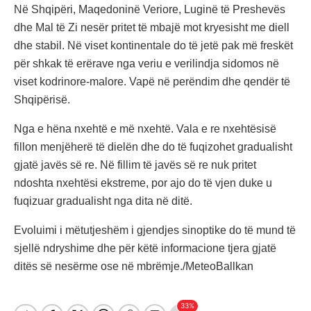
Në Shqipëri, Maqedoninë Veriore, Luginë të Preshevës
dhe Mal të Zi nesër pritet të mbajë mot kryesisht me diell
dhe stabil. Në viset kontinentale do të jetë pak më freskët
për shkak të erërave nga veriu e verilindja sidomos në
viset kodrinore-malore. Vapë në perëndim dhe qendër të
Shqipërisë.
Nga e hëna nxehtë e më nxehtë. Vala e re nxehtësisë
fillon menjëherë të dielën dhe do të fuqizohet gradualisht
gjatë javës së re. Në fillim të javës së re nuk pritet
ndoshta nxehtësi ekstreme, por ajo do të vjen duke u
fuqizuar gradualisht nga dita në ditë.
Evoluimi i mëtutjeshëm i gjendjes sinoptike do të mund të
sjellë ndryshime dhe për këtë informacione tjera gjatë
ditës së nesërme ose në mbrëmje./MeteoBallkan