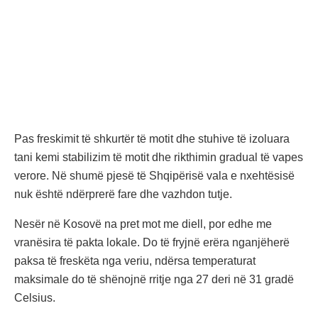
Pas freskimit të shkurtër të motit dhe stuhive të izoluara
tani kemi stabilizim të motit dhe rikthimin gradual të vapes
verore. Në shumë pjesë të Shqipërisë vala e nxehtësisë
nuk është ndërprerë fare dhe vazhdon tutje.
Nesër në Kosovë na pret mot me diell, por edhe me
vranësira të pakta lokale. Do të fryjnë erëra nganjëherë
paksa të freskëta nga veriu, ndërsa temperaturat
maksimale do të shënojnë rritje nga 27 deri në 31 gradë
Celsius.