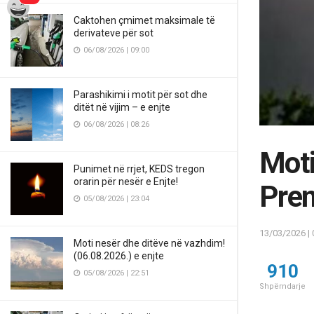
Caktohen çmimet maksimale të
derivateve për sot
06/08/2026 | 09:00
Parashikimi i motit për sot dhe
ditët në vijim – e enjte
06/08/2026 | 08:26
Moti
Punimet në rrjet, KEDS tregon
orarin për nesër e Enjte!
Pre
05/08/2026 | 23:04
13/03/2026 | 
Moti nesër dhe ditëve në vazhdim!
(06.08.2026.) e enjte
910
05/08/2026 | 22:51
Shpërndarje