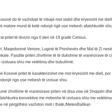
sovë do të vazhdojë të mbajë mot stabil dhe kryesisht me diell.
ë malore mund të ketë ndonjë rigë ose rrebesh afatshkurtër shiu
t pritet të lëvizin nga 0 deri në 19 gradë Celsius.
i, Maqedoninë Veriore, Luginë të Preshevës dhe Mal të Zi nesër 
okale. Pasdite priten zhvillime të të dukshme të vranësirave të 
ë izoluara shiu me vetëtima dhe bubullimë.
ë Kosovë pritet të karakterizohet me mot kryesisht me diell, po
donjë rigo ose rrebesh të izoluar shiu.
më zhvillime të vranësirave priten në disa vise në Shqipëri d
fatshkurtra konvektive me rrebeshe të izoluara shiu me vetëtima 
he në përgjithësi vazhdon moti i thatë./MeteoBallkan