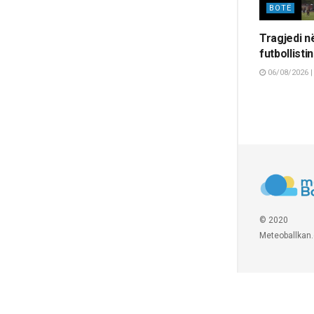
BOTË
Tragjedi n
futbollisti
06/08/2026 |
© 2020
Meteoballkan