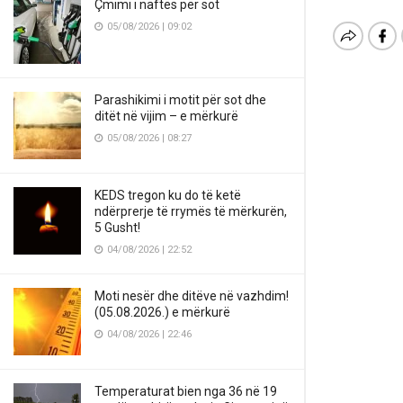
Çmimi i naftës për sot
05/08/2026 | 09:02
Parashikimi i motit për sot dhe
ditët në vijim – e mërkurë
05/08/2026 | 08:27
KEDS tregon ku do të ketë
ndërprerje të rrymës të mërkurën,
5 Gusht!
04/08/2026 | 22:52
Moti nesër dhe ditëve në vazhdim!
(05.08.2026.) e mërkurë
04/08/2026 | 22:46
Temperaturat bien nga 36 në 19