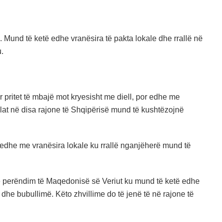
 Mund të ketë edhe vranësira të pakta lokale dhe rrallë në
.
pritet të mbajë mot kryesisht me diell, por edhe me
cilat në disa rajone të Shqipërisë mund të kushtëzojnë
r edhe me vranësira lokale ku rrallë nganjëherë mund të
he perëndim të Maqedonisë së Veriut ku mund të ketë edhe
dhe bubullimë. Këto zhvillime do të jenë të në rajone të