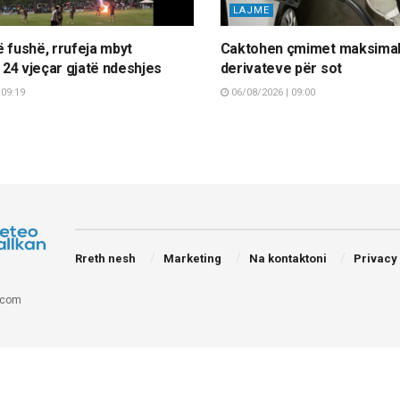
LAJME
ë fushë, rrufeja mbyt
Caktohen çmimet maksimal
n 24 vjeçar gjatë ndeshjes
derivateve për sot
 09:19
06/08/2026 | 09:00
Rreth nesh
Marketing
Na kontaktoni
Privacy
.com