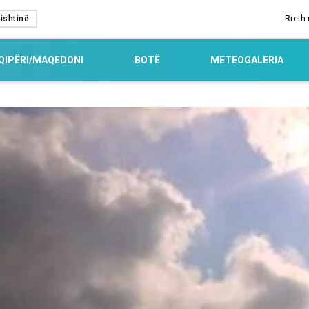
ishtinë
Rreth
QIPËRI/MAQEDONI
BOTË
METEOGALERIA