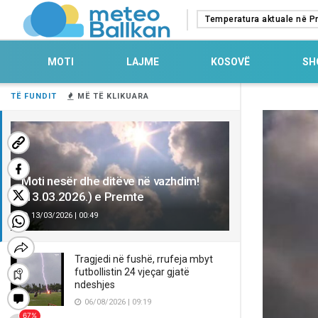
Temperatura aktuale në Pr
MOTI
LAJME
KOSOVË
SH
TË FUNDIT
MË TË KLIKUARA
Moti nesër dhe ditëve në vazhdim!
(13.03.2026.) e Premte
13/03/2026 | 00:49
Tragjedi në fushë, rrufeja mbyt
futbollistin 24 vjeçar gjatë
ndeshjes
06/08/2026 | 09:19