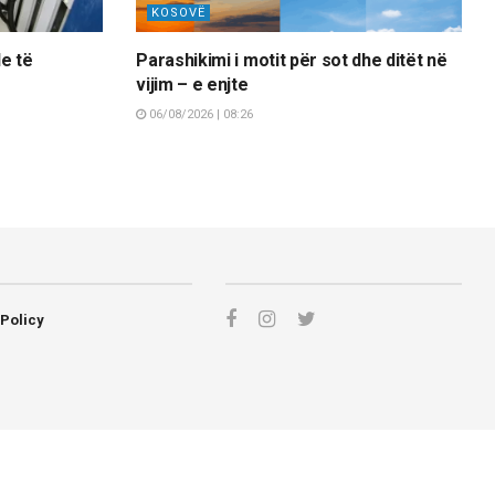
KOSOVË
e të
Parashikimi i motit për sot dhe ditët në
vijim – e enjte
06/08/2026 | 08:26
 Policy