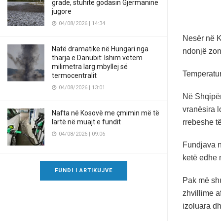
gradë, stuhitë godasin Gjermaninë
jugore
04/08/2026 | 14:34
Nesër në Ko
Natë dramatike në Hungari nga
ndonjë zon
tharja e Danubit: Ishim vetëm
milimetra larg mbyllej së
Temperatura
termocentralit
04/08/2026 | 13:01
Në Shqipër
vranësira l
Nafta në Kosovë me çmimin më të
rrebeshe t
lartë në muajt e fundit
04/08/2026 | 09:06
Fundjava n
ketë edhe n
FUNDI I ARTIKUJVE
Pak më shu
zhvillime a
izoluara d