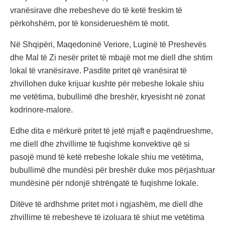
vranësirave dhe rrebesheve do të ketë freskim të
përkohshëm, por të konsiderueshëm të motit.
Në Shqipëri, Maqedoninë Veriore, Luginë të Preshevës
dhe Mal të Zi nesër pritet të mbajë mot me diell dhe shtim
lokal të vranësirave. Pasdite pritet që vranësirat të
zhvillohen duke krijuar kushte për rrebeshe lokale shiu
me vetëtima, bubullimë dhe breshër, kryesisht në zonat
kodrinore-malore.
Edhe dita e mërkurë pritet të jetë mjaft e paqëndrueshme,
me diell dhe zhvillime të fuqishme konvektive që si
pasojë mund të ketë rrebeshe lokale shiu me vetëtima,
bubullimë dhe mundësi për breshër duke mos përjashtuar
mundësinë për ndonjë shtrëngatë të fuqishme lokale.
Ditëve të ardhshme pritet mot i ngjashëm, me diell dhe
zhvillime të rrebesheve të izoluara të shiut me vetëtima