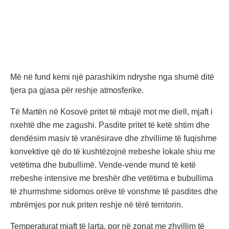
Më në fund kemi një parashikim ndryshe nga shumë ditë
tjera pa gjasa për reshje atmosferike.
Të Martën në Kosovë pritet të mbajë mot me diell, mjaft i
nxehtë dhe me zagushi. Pasdite pritet të ketë shtim dhe
dendësim masiv të vranësirave dhe zhvillime të fuqishme
konvektive që do të kushtëzojnë rrebeshe lokale shiu me
vetëtima dhe bubullimë. Vende-vende mund të ketë
rrebeshe intensive me breshër dhe vetëtima e bubullima
të zhurmshme sidomos orëve të vonshme të pasdites dhe
mbrëmjes por nuk priten reshje në tërë territorin.
Temperaturat mjaft të larta, por në zonat me zhvillim të