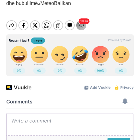
dhe bubullimë./MeteoBallkan