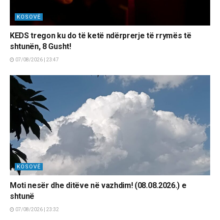
KOSOVË
KEDS tregon ku do të ketë ndërprerje të rrymës të
shtunën, 8 Gusht!
07/08/2026 | 23:47
KOSOVË
Moti nesër dhe ditëve në vazhdim! (08.08.2026.) e
shtunë
07/08/2026 | 23:32