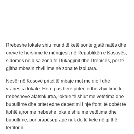
Rrebeshe lokale shiu mund të ketë sonte gjatë natës dhe
orëve të hershme të mëngjesit në Republikën e Kosovës,
sidomos në disa zona të Dukagjinit dhe Drenicës, por të
gjitha mbesin zhvillime në zona të izoluara.
Nesër në Kosovë pritet të mbajë mot me diell dhe
vranësira lokale. Herë pas here priten edhe zhvillime të
rrebesheve afatshkurtra, lokale të shiut me vetëtima dhe
bubullimë dhe pritet edhe depërtimi i një fronti të dobët të
ftohtë ajror me rrebeshe lokale shiu me vetëtima dhe
bubullimë, por prapëseprapë nuk do të ketë në gjithë
territorin.