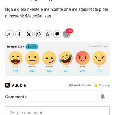
Nga e diela nxehtë e më nxehtë dhe me stabilitet të plotë
atmosferik./MeteoBallkan