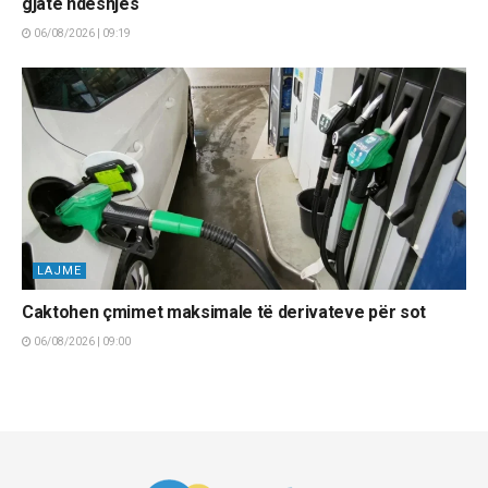
gjatë ndeshjes
06/08/2026 | 09:19
LAJME
Caktohen çmimet maksimale të derivateve për sot
06/08/2026 | 09:00