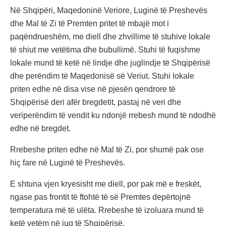
Në Shqipëri, Maqedoninë Veriore, Luginë të Preshevës
dhe Mal të Zi të Premten pritet të mbajë mot i
paqëndrueshëm, me diell dhe zhvillime të stuhive lokale
të shiut me vetëtima dhe bubullimë. Stuhi të fuqishme
lokale mund të ketë në lindje dhe juglindje të Shqipërisë
dhe perëndim të Maqedonisë së Veriut. Stuhi lokale
priten edhe në disa vise në pjesën qendrore të
Shqipërisë deri afër bregdetit, pastaj në veri dhe
veriperëndim të vendit ku ndonjë rrebesh mund të ndodhë
edhe në bregdet.
Rrebeshe priten edhe në Mal të Zi, por shumë pak ose
hiç fare në Luginë të Preshevës.
E shtuna vjen kryesisht me diell, por pak më e freskët,
ngase pas frontit të ftohtë të së Premtes depërtojnë
temperatura më të ulëta. Rrebeshe të izoluara mund të
ketë vetëm në jug të Shqipërisë.