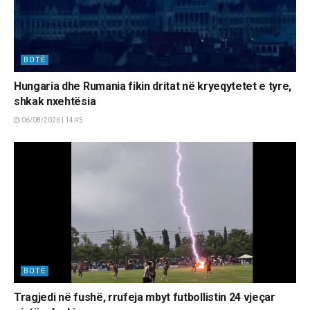
BOTË
Hungaria dhe Rumania fikin dritat në kryeqytetet e tyre,
shkak nxehtësia
06/08/2026 | 14:45
BOTË
Tragjedi në fushë, rrufeja mbyt futbollistin 24 vjeçar