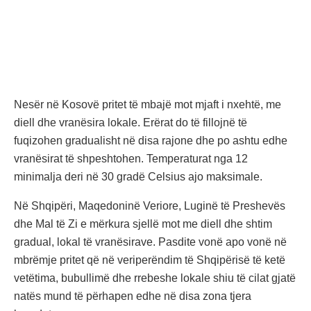
Nesër në Kosovë pritet të mbajë mot mjaft i nxehtë, me
diell dhe vranësira lokale. Erërat do të fillojnë të
fuqizohen gradualisht në disa rajone dhe po ashtu edhe
vranësirat të shpeshtohen. Temperaturat nga 12
minimalja deri në 30 gradë Celsius ajo maksimale.
Në Shqipëri, Maqedoninë Veriore, Luginë të Preshevës
dhe Mal të Zi e mërkura sjellë mot me diell dhe shtim
gradual, lokal të vranësirave. Pasdite vonë apo vonë në
mbrëmje pritet që në veriperëndim të Shqipërisë të ketë
vetëtima, bubullimë dhe rrebeshe lokale shiu të cilat gjatë
natës mund të përhapen edhe në disa zona tjera