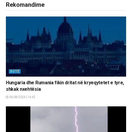
Rekomandime
BOTË
Hungaria dhe Rumania fikin dritat në kryeqytetet e tyre,
shkak nxehtësia
06/08/2026 | 14:45