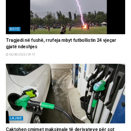
BOTË
Tragjedi në fushë, rrufeja mbyt futbollistin 24 vjeçar
gjatë ndeshjes
06/08/2026 | 09:19
LAJME
Caktohen çmimet maksimale të derivateve për sot