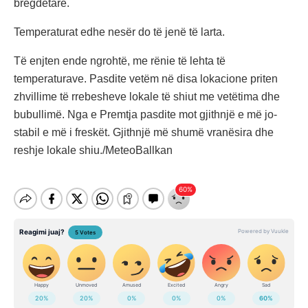
bregdetare.
Temperaturat edhe nesër do të jenë të larta.
Të enjten ende ngrohtë, me rënie të lehta të
temperaturave. Pasdite vetëm në disa lokacione priten
zhvillime të rrebesheve lokale të shiut me vetëtima dhe
bubullimë. Nga e Premtja pasdite mot gjithnjë e më jo-
stabil e më i freskët. Gjithnjë më shumë vranësira dhe
reshje lokale shiu./MeteoBallkan