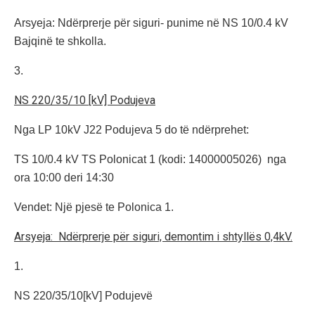
Arsyeja: Ndërprerje për siguri- punime në NS 10/0.4 kV
Bajqinë te shkolla.
3.
NS 220/35/10 [kV] Podujeva
Nga LP 10kV J22 Podujeva 5 do të ndërprehet:
TS 10/0.4 kV TS Polonicat 1 (kodi: 14000005026) nga
ora 10:00 deri 14:30
Vendet: Një pjesë te Polonica 1.
Arsyeja: Ndërprerje për siguri, demontim i shtyllës 0,4kV.
1.
NS 220/35/10[kV] Podujevë