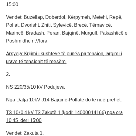
15:00
Vendet: Buzëllap, Doberdol, Kërpymeh, Metehi, Repë,
Pollat, Dvorisht, Zhiti, Sylevicë, Brecë, Tërnavicë,
Marincë, Bradash, Peran, Bajqinë, Murgull, Pakashticë e
Poshm dhe rr,Vlora.
Arsyeja: Krijimi i kushteve të punës pa tension, largimi i
urave të tensionit të mesëm.
2.
NS 220/35/10 kV Podujeva
Nga Dalja 10kV J14 Bajqinë-Pollatë do të ndërprehet:
TS 10/0.4 kV TS Zakutë 1 (kodi: 14000014166) nga ora
10:45 deri 15:00
Vendet: Zakuta 1.