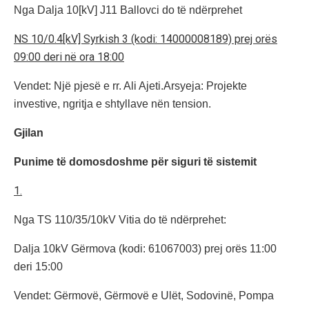
Nga Dalja 10[kV] J11 Ballovci do të ndërprehet
NS 10/0.4[kV] Syrkish 3 (kodi: 14000008189) prej orës
09:00 deri në ora 18:00
Vendet: Një pjesë e rr. Ali Ajeti.Arsyeja: Projekte
investive, ngritja e shtyllave nën tension.
Gjilan
Punime të domosdoshme për siguri të sistemit
1.
Nga TS 110/35/10kV Vitia do të ndërprehet:
Dalja 10kV Gërmova (kodi: 61067003) prej orës 11:00
deri 15:00
Vendet: Gërmovë, Gërmovë e Ulët, Sodovinë, Pompa