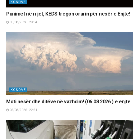
KOSOVË
Punimet në rrjet, KEDS tregon orarin për nesër e Enjte!
05/08/2026 | 23:04
KOSOVË
Moti nesër dhe ditëve në vazhdim! (06.08.2026.) e enjte
05/08/2026 | 22:51