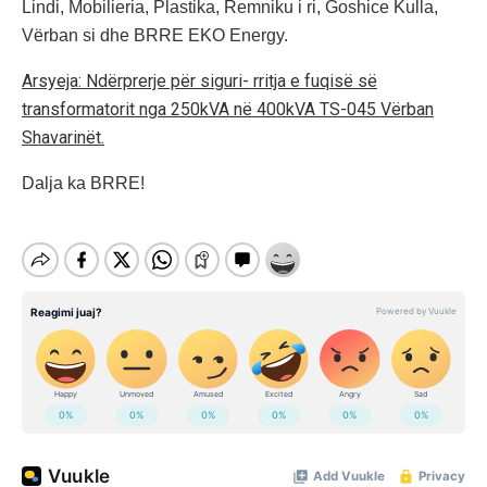
Lindi, Mobilieria, Plastika, Remniku i ri, Goshice Kulla,
Vërban si dhe BRRE EKO Energy.
Arsyeja: Ndërprerje për siguri- rritja e fuqisë së
transformatorit nga 250kVA në 400kVA TS-045 Vërban
Shavarinët.
Dalja ka BRRE!