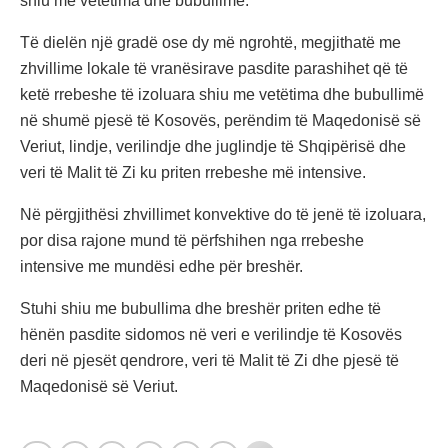
shiu me vetëtima dhe bubullimë.
Të dielën një gradë ose dy më ngrohtë, megjithatë me
zhvillime lokale të vranësirave pasdite parashihet që të
ketë rrebeshe të izoluara shiu me vetëtima dhe bubullimë
në shumë pjesë të Kosovës, perëndim të Maqedonisë së
Veriut, lindje, verilindje dhe juglindje të Shqipërisë dhe
veri të Malit të Zi ku priten rrebeshe më intensive.
Në përgjithësi zhvillimet konvektive do të jenë të izoluara,
por disa rajone mund të përfshihen nga rrebeshe
intensive me mundësi edhe për breshër.
Stuhi shiu me bubullima dhe breshër priten edhe të
hënën pasdite sidomos në veri e verilindje të Kosovës
deri në pjesët qendrore, veri të Malit të Zi dhe pjesë të
Maqedonisë së Veriut.