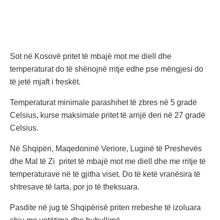
Sot në Kosovë pritet të mbajë mot me diell dhe
temperaturat do të shënojnë rritje edhe pse mëngjesi do
të jetë mjaft i freskët.
Temperaturat minimale parashihet të zbres në 5 gradë
Celsius, kurse maksimale pritet të arrijë deri në 27 gradë
Celsius.
Në Shqipëri, Maqedoninë Veriore, Luginë të Preshevës
dhe Mal të Zi pritet të mbajë mot me diell dhe me rritje të
temperaturave në të gjitha viset. Do të ketë vranësira të
shtresave të larta, por jo të theksuara.
Pasdite në jug të Shqipërisë priten rrebeshe të izoluara