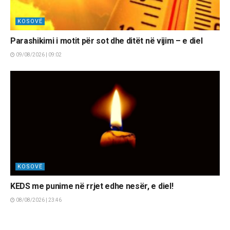
KOSOVË
Parashikimi i motit për sot dhe ditët në vijim – e diel
09/08/2026 | 09:02
KOSOVË
KEDS me punime në rrjet edhe nesër, e diel!
08/08/2026 | 23:46