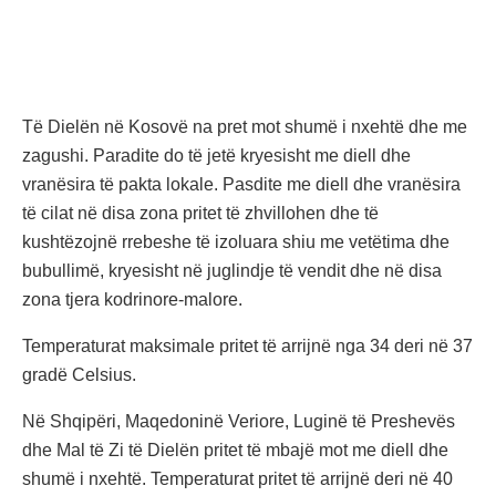
Të Dielën në Kosovë na pret mot shumë i nxehtë dhe me
zagushi. Paradite do të jetë kryesisht me diell dhe
vranësira të pakta lokale. Pasdite me diell dhe vranësira
të cilat në disa zona pritet të zhvillohen dhe të
kushtëzojnë rrebeshe të izoluara shiu me vetëtima dhe
bubullimë, kryesisht në juglindje të vendit dhe në disa
zona tjera kodrinore-malore.
Temperaturat maksimale pritet të arrijnë nga 34 deri në 37
gradë Celsius.
Në Shqipëri, Maqedoninë Veriore, Luginë të Preshevës
dhe Mal të Zi të Dielën pritet të mbajë mot me diell dhe
shumë i nxehtë. Temperaturat pritet të arrijnë deri në 40