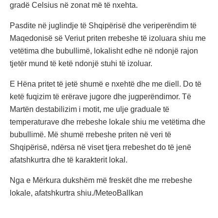
gradë Celsius në zonat më të nxehta.
Pasdite në juglindje të Shqipërisë dhe veriperëndim të
Maqedonisë së Veriut priten rrebeshe të izoluara shiu me
vetëtima dhe bubullimë, lokalisht edhe në ndonjë rajon
tjetër mund të ketë ndonjë stuhi të izoluar.
E Hëna pritet të jetë shumë e nxehtë dhe me diell. Do të
ketë fuqizim të erërave jugore dhe jugperëndimor. Të
Martën destabilizim i motit, me ulje graduale të
temperaturave dhe rrebeshe lokale shiu me vetëtima dhe
bubullimë. Më shumë rrebeshe priten në veri të
Shqipërisë, ndërsa në viset tjera rrebeshet do të jenë
afatshkurtra dhe të karakterit lokal.
Nga e Mërkura dukshëm më freskët dhe me rrebeshe
lokale, afatshkurtra shiu./MeteoBallkan