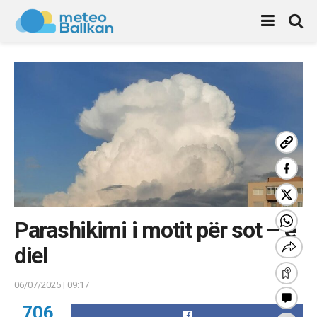
Parashikimi i motit për sot – e
diel
06/07/2025 | 09:17
706