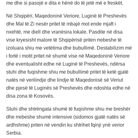
me dhe si pasojë e dita e hënë do të jetë më e freskët.
Në Shqipëri, Maqedoninë Veriore, Luginë të Preshevës
dhe Mal të Zi nesër pritet të mbajë mot ende mjaft i
nxehtë, me diell dhe vranësira lokale. Pasdite në disa
vise kryesisht malore të Shqipërisë priten rrebeshe të
izoluara shiu me vetëtima dhe bubullimë. Destabilizim më
i fortë i motit pritet në shumë vise në Maqedoninë Veriore
dhe eventualisht edhe në Luginë të Preshevës, ndërsa
stuhi dhe fuqishme shiu me bubullimë pritet të ketë gjatë
natës në verilindje dhe lindje të Maqedonisë së Veriut
dhe pjesë të Luginës së Preshevës dhe ndoshta edhe në
disa zona të Kosovës.
Stuhi dhe shtrëngata shumë të fuqishme shiu me breshër
dhe rrebeshe shumë intensive (sidomos gjatë natës së
ardhshme) priten në vendin ku shtrihet fqinji ynë verior
Serbia.