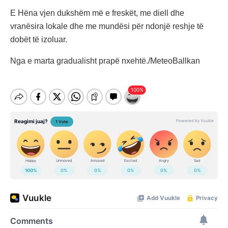
E Hëna vjen dukshëm më e freskët, me diell dhe
vranësira lokale dhe me mundësi për ndonjë reshje të
dobët të izoluar.
Nga e marta gradualisht prapë nxehtë./MeteoBallkan