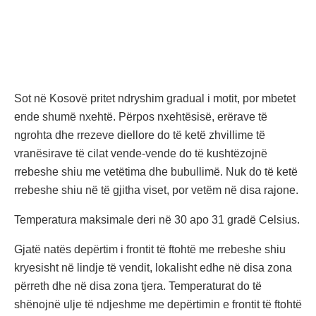
Sot në Kosovë pritet ndryshim gradual i motit, por mbetet
ende shumë nxehtë. Përpos nxehtësisë, erërave të
ngrohta dhe rrezeve diellore do të ketë zhvillime të
vranësirave të cilat vende-vende do të kushtëzojnë
rrebeshe shiu me vetëtima dhe bubullimë. Nuk do të ketë
rrebeshe shiu në të gjitha viset, por vetëm në disa rajone.
Temperatura maksimale deri në 30 apo 31 gradë Celsius.
Gjatë natës depërtim i frontit të ftohtë me rrebeshe shiu
kryesisht në lindje të vendit, lokalisht edhe në disa zona
përreth dhe në disa zona tjera. Temperaturat do të
shënojnë ulje të ndjeshme me depërtimin e frontit të ftohtë