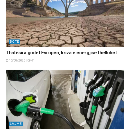
BOTË
Thatësira godet Evropën, kriza e energjisë thellohet
10/08/2026 | 09:41
LAJME