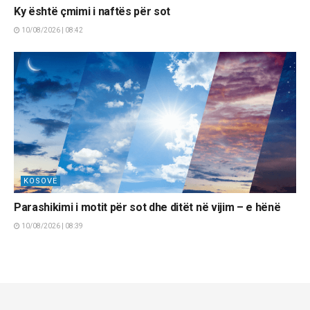
Ky është çmimi i naftës për sot
10/08/2026 | 08:42
KOSOVË
Parashikimi i motit për sot dhe ditët në vijim – e hënë
10/08/2026 | 08:39