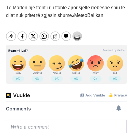
Të Martën një front i ri i ftohtë ajror sjellë rrebeshe shiu të
cilat nuk pritet të zgjasin shumë./MeteoBallkan