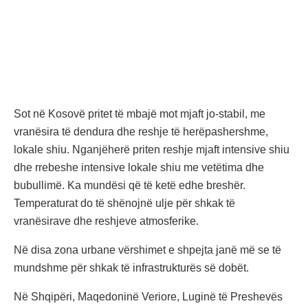
Sot në Kosovë pritet të mbajë mot mjaft jo-stabil, me
vranësira të dendura dhe reshje të herëpashershme,
lokale shiu. Nganjëherë priten reshje mjaft intensive shiu
dhe rrebeshe intensive lokale shiu me vetëtima dhe
bubullimë. Ka mundësi që të ketë edhe breshër.
Temperaturat do të shënojnë ulje për shkak të
vranësirave dhe reshjeve atmosferike.
Në disa zona urbane vërshimet e shpejta janë më se të
mundshme për shkak të infrastrukturës së dobët.
Në Shqipëri, Maqedoninë Veriore, Luginë të Preshevës