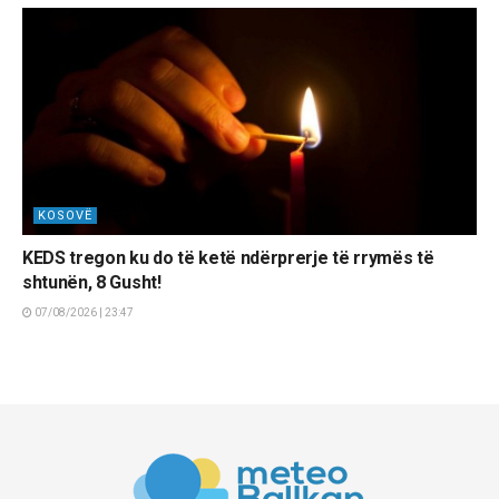
KOSOVË
KEDS tregon ku do të ketë ndërprerje të rrymës të
shtunën, 8 Gusht!
07/08/2026 | 23:47