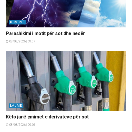
KOSOVË
Parashikimi i motit për sot dhe nesër
08/08/2026 | 09:37
LAJME
Këto janë çmimet e derivateve për sot
08/08/2026 | 09:04