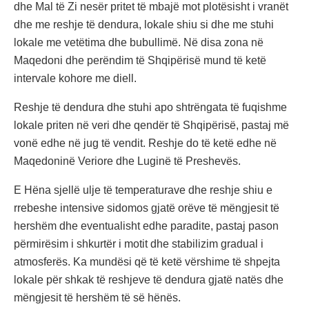
dhe Mal të Zi nesër pritet të mbajë mot plotësisht i vranët
dhe me reshje të dendura, lokale shiu si dhe me stuhi
lokale me vetëtima dhe bubullimë. Në disa zona në
Maqedoni dhe perëndim të Shqipërisë mund të ketë
intervale kohore me diell.
Reshje të dendura dhe stuhi apo shtrëngata të fuqishme
lokale priten në veri dhe qendër të Shqipërisë, pastaj më
vonë edhe në jug të vendit. Reshje do të ketë edhe në
Maqedoninë Veriore dhe Luginë të Preshevës.
E Hëna sjellë ulje të temperaturave dhe reshje shiu e
rrebeshe intensive sidomos gjatë orëve të mëngjesit të
hershëm dhe eventualisht edhe paradite, pastaj pason
përmirësim i shkurtër i motit dhe stabilizim gradual i
atmosferës. Ka mundësi që të ketë vërshime të shpejta
lokale për shkak të reshjeve të dendura gjatë natës dhe
mëngjesit të hershëm të së hënës.