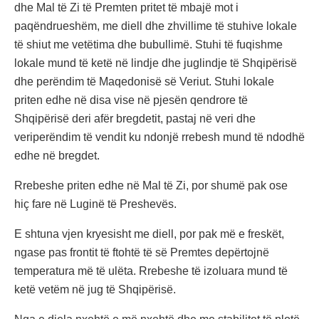
dhe Mal të Zi të Premten pritet të mbajë mot i
paqëndrueshëm, me diell dhe zhvillime të stuhive lokale
të shiut me vetëtima dhe bubullimë. Stuhi të fuqishme
lokale mund të ketë në lindje dhe juglindje të Shqipërisë
dhe perëndim të Maqedonisë së Veriut. Stuhi lokale
priten edhe në disa vise në pjesën qendrore të
Shqipërisë deri afër bregdetit, pastaj në veri dhe
veriperëndim të vendit ku ndonjë rrebesh mund të ndodhë
edhe në bregdet.
Rrebeshe priten edhe në Mal të Zi, por shumë pak ose
hiç fare në Luginë të Preshevës.
E shtuna vjen kryesisht me diell, por pak më e freskët,
ngase pas frontit të ftohtë të së Premtes depërtojnë
temperatura më të ulëta. Rrebeshe të izoluara mund të
ketë vetëm në jug të Shqipërisë.