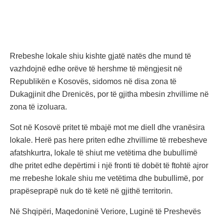
Rrebeshe lokale shiu kishte gjatë natës dhe mund të
vazhdojnë edhe orëve të hershme të mëngjesit në
Republikën e Kosovës, sidomos në disa zona të
Dukagjinit dhe Drenicës, por të gjitha mbesin zhvillime në
zona të izoluara.
Sot në Kosovë pritet të mbajë mot me diell dhe vranësira
lokale. Herë pas here priten edhe zhvillime të rrebesheve
afatshkurtra, lokale të shiut me vetëtima dhe bubullimë
dhe pritet edhe depërtimi i një fronti të dobët të ftohtë ajror
me rrebeshe lokale shiu me vetëtima dhe bubullimë, por
prapëseprapë nuk do të ketë në gjithë territorin.
Në Shqipëri, Maqedoninë Veriore, Luginë të Preshevës