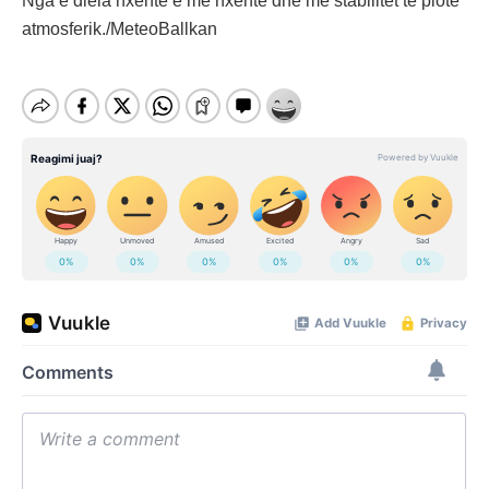
Nga e diela nxehtë e më nxehtë dhe me stabilitet të plotë
atmosferik./MeteoBallkan