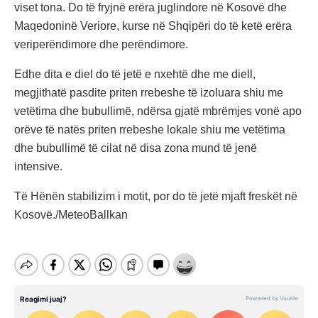
viset tona. Do të fryjnë erëra juglindore në Kosovë dhe
Maqedoninë Veriore, kurse në Shqipëri do të ketë erëra
veriperëndimore dhe perëndimore.
Edhe dita e diel do të jetë e nxehtë dhe me diell,
megjithatë pasdite priten rrebeshe të izoluara shiu me
vetëtima dhe bubullimë, ndërsa gjatë mbrëmjes vonë apo
orëve të natës priten rrebeshe lokale shiu me vetëtima
dhe bubullimë të cilat në disa zona mund të jenë
intensive.
Të Hënën stabilizim i motit, por do të jetë mjaft freskët në
Kosovë./MeteoBallkan