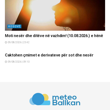
KOSOVË
Moti nesër dhe ditëve në vazhdim! (10.08.2026.) e hënë
09/08/2026 | 23:42
LAJME
Caktohen çmimet e derivateve për sot dhe nesër
09/08/2026 | 09:10