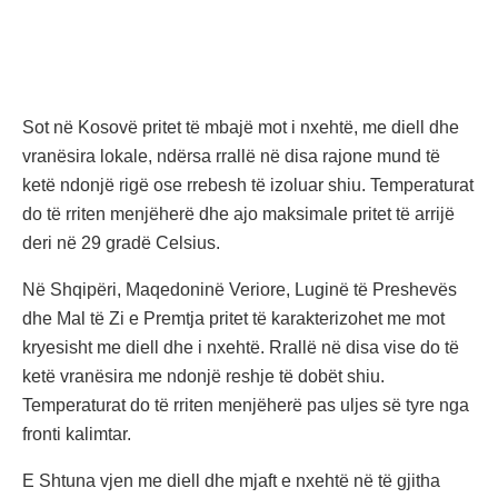
Sot në Kosovë pritet të mbajë mot i nxehtë, me diell dhe
vranësira lokale, ndërsa rrallë në disa rajone mund të
ketë ndonjë rigë ose rrebesh të izoluar shiu. Temperaturat
do të rriten menjëherë dhe ajo maksimale pritet të arrijë
deri në 29 gradë Celsius.
Në Shqipëri, Maqedoninë Veriore, Luginë të Preshevës
dhe Mal të Zi e Premtja pritet të karakterizohet me mot
kryesisht me diell dhe i nxehtë. Rrallë në disa vise do të
ketë vranësira me ndonjë reshje të dobët shiu.
Temperaturat do të rriten menjëherë pas uljes së tyre nga
fronti kalimtar.
E Shtuna vjen me diell dhe mjaft e nxehtë në të gjitha