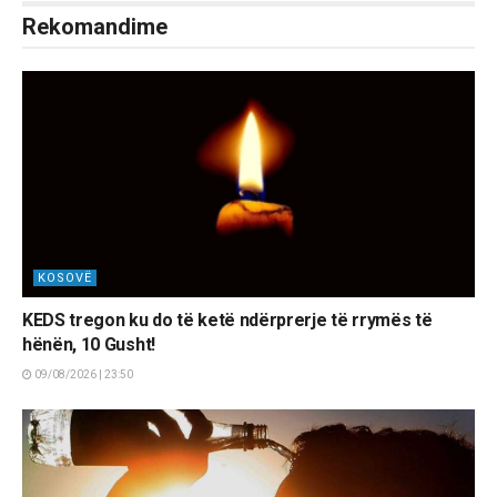
Rekomandime
KOSOVË
KEDS tregon ku do të ketë ndërprerje të rrymës të
hënën, 10 Gusht!
09/08/2026 | 23:50