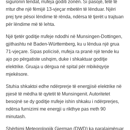
siguronin tendat, rrufeja goditi zonën. Si pasojë, tetë të
rritur dhe një fëmijë 13-vjeçar mbetën të lënduar. Njëri
prej tyre pësoi lëndime të rënda, ndërsa të tjerët u trajtuan
për lëndime më të lehta.
Një tjetër goditje rrufeje ndodhi në Munsingen-Dottingen,
gjithashtu në Baden-Württemberg, ku u lëndua një grua
71-vjeçare. Sipas policisë, rrufeja ra pranë një tende ku
ajo po përgatiste ushqim, duke i shkaktuar goditje
elektrike. Gruaja u dërgua në spital për mbikëqyrje
mjekësore.
Stuhia shkaktoi edhe ndërprerje të energjisë elektrike në
pjesë të mëdha të qytetit të Munsingenit. Autoritetet
besojnë se dy goditje rrufeje ishin shkaku i ndërprerjes,
ndërsa furnizimi me energji u rikthye pas rreth 90
minutash.
Shërbimi Meteorologjik Gjerman (DWD) ka paralajmëruar