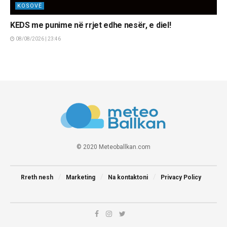
KOSOVË
KEDS me punime në rrjet edhe nesër, e diel!
08/08/2026 | 23:46
© 2020 Meteoballkan.com
Rreth nesh
Marketing
Na kontaktoni
Privacy Policy