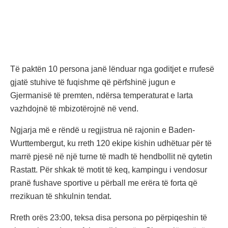
Të paktën 10 persona janë lënduar nga goditjet e rrufesë
gjatë stuhive të fuqishme që përfshinë jugun e
Gjermanisë të premten, ndërsa temperaturat e larta
vazhdojnë të mbizotërojnë në vend.
Ngjarja më e rëndë u regjistrua në rajonin e Baden-
Wurttembergut, ku rreth 120 ekipe kishin udhëtuar për të
marrë pjesë në një turne të madh të hendbollit në qytetin
Rastatt. Për shkak të motit të keq, kampingu i vendosur
pranë fushave sportive u përball me erëra të forta që
rrezikuan të shkulnin tendat.
Rreth orës 23:00, teksa disa persona po përpiqeshin të