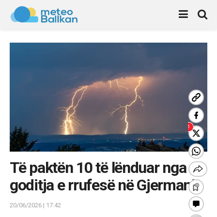
Të paktën 10 të lënduar nga
goditja e rrufesë në Gjermani
20/06/2026 | 17:42