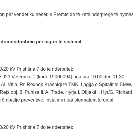
 për vendet ku nesër, e Premte do të ketë ndërprerje të rrymës,
 domosdoshme për siguri të sistemit
20 kV Prishtina 7 do të ndërpritet:
V J23 Veterniku 1 (kodi: 19000094) nga ora 10:00 deri 11:30
 Ali Vitia, Rr. Rexhep Krasniqi te TMK, Lagjja e Spitalit te BMW
 Rejs obj. 6, Puhiza II, Al Trade, Hyrja I, Objekti I, Hyr/G, Richa
rëmbajtje preventive, instalimi i transformatorit toroidal.
20 kV Prishtina 7 do të ndërpritet: