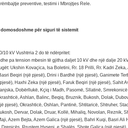
rëmbajtje preventive, testimi i Mbrojtjes Rele.
 domosdoshme për siguri të sistemit
10 kV Vushtrria 2 do të ndërpritet:
dhe pa tension mbesin të gjitha daljet 10 kV dhe një dalje 20 kV
gët: Ukshin Kovaçica, Isa Boletini, Rr. 18 Prilli, Rr. Kadri Zeka,
asri Beqiri (një pjesë), Drini i Bardhë (një pjesë), Ganimete Te
pjesë), Haxhi Zeka (një pjesë), Faruk Beqiri (një pjesë), Sahit A
Banjska, Dobërllukë, Kçiq i Madh, Pasomë, Sllatinë, Smrekonicë
krashticë, Ashlan, Balinc, Beqiq, Bruznik, Bukosh, Dolak, Dubov
ë pjesë), Okrashticë, Oshlan, Pantinë, Shtitaricë, Shtruher, St
ukosh, Dervar, Dolak, Druar, Kollë, Mihaliq, Novolan, Reznik, S
aji, Azem Bejta, Azem Galica (një pjesë), Bahri Kuqi, Basri Ali
, Drenicës, Rrustem Hyseni, e Shalës, Shote Galica (një pjesë), F