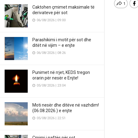
Caktohen çmimet maksimale të
derivateve për sot
06/08/2026 | 09:00
Parashikimi i motit për sot dhe
ditët në vijim – e enjte
06/08/2026 | 08:26
Punimet në rrjet, KEDS tregon
orarin për nesër e Enjte!
05/08/2026 | 23:04
Moti nesër dhe ditëve në vazhdim!
(06.08.2026.) e enjte
05/08/2026 | 22:51
Çmimi i naftës për sot