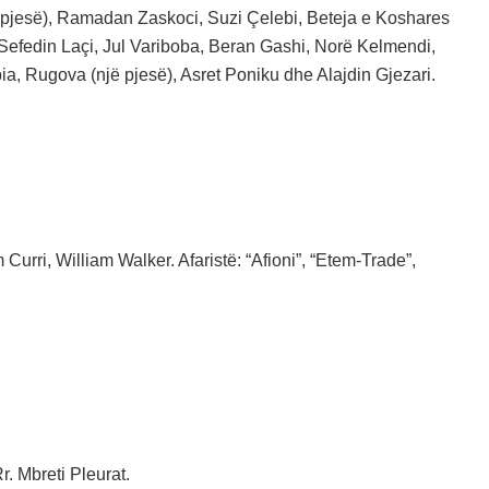
ë pjesë), Ramadan Zaskoci, Suzi Çelebi, Beteja e Koshares
Sefedin Laçi, Jul Variboba, Beran Gashi, Norë Kelmendi,
ia, Rugova (një pjesë), Asret Poniku dhe Alajdin Gjezari.
Curri, William Walker. Afaristë: “Afioni”, “Etem-Trade”,
r. Mbreti Pleurat.