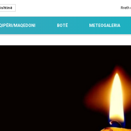
ishtinë
Rreth
QIPËRI/MAQEDONI
BOTË
METEOGALERIA