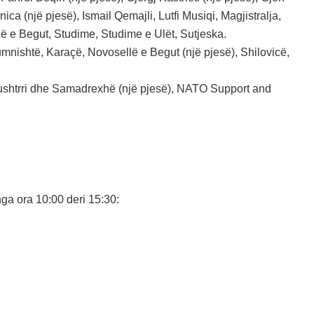
ca (një pjesë), Ismail Qemajli, Lutfi Musiqi, Magjistralja,
llë e Begut, Studime, Studime e Ulët, Sutjeska.
umnishtë, Karaçë, Novosellë e Begut (një pjesë), Shilovicë,
Vushtrri dhe Samadrexhë (një pjesë), NATO Support and
ga ora 10:00 deri 15:30: