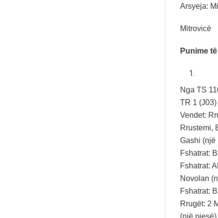
Arsyeja: Mi
Mitrovicë
Punime të
Nga TS 110/
TR 1 (J03) 
Vendet: Rru
Rrustemi, B
Gashi (një 
Fshatrat: 
Fshatrat: A
Novolan (nj
Fshatrat: B
Rrugët: 2 M
(një pjesë)