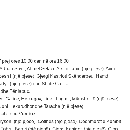
 prej orës 10:00 deri në ora 16:00
 Adnan Shyti, Ahmet Selaci, Arsim Tahiri (një pjesë), Avni
rbesh i (një pjesë), Gjergj Kastrioti Skënderbeu, Hamdi
vdyli (një pjesë) dhe Shote Galica.
 dhe Tërllabuç.
c, Galicë, Hercegov, Liqej, Lugmir, Mikushnicë (një pjesë),
acioni Hekurudhor dhe Taraxha (një pjesë).
hallc dhe Vërnicë.
 Hyseni (një pjesë), Cetines (një pjesë), Dëshmorët e Kombit
ahrul Beqiri (një pjesë), Gjergj Kastrioti (një pjesë), Gjon