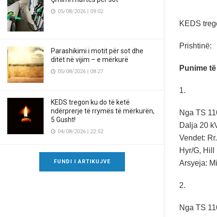
05/08/2026 | 09:02
KEDS tregon
Prishtinë:
Parashikimi i motit për sot dhe
ditët në vijim – e mërkurë
Punime të
05/08/2026 | 08:27
1.
KEDS tregon ku do të ketë
ndërprerje të rrymës të mërkurën,
Nga TS 110/
5 Gusht!
Dalja 20 k
04/08/2026 | 22:52
Vendet: Rr.
Hyr/G, Hill
FUNDI I ARTIKUJVE
Arsyeja: Mi
2.
Nga TS 110/