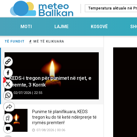
Temperatura aktuale në Pr
MOTI
LAJME
KOSOVË
SH
TË FUNDIT
MË TË KLIKUARA
KEDS-i tregon për punimet në rrjet, e
Premte, 3 Korrik
02/07/2026 | 22:55
Punime të planifikuara, KEDS
tregon ku do të ketë ndërprerje të
rrymës premten!
07/08/2026 | 00:06