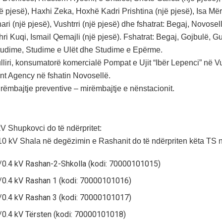
 pjesë), Haxhi Zeka, Hoxhë Kadri Prishtina (një pjesë), Isa Mërni
ri (një pjesë), Vushtrri (një pjesë) dhe fshatrat: Begaj, Novose
ri Kuqi, Ismail Qemajli (një pjesë). Fshatrat: Begaj, Gojbulë, G
udime, Studime e Ulët dhe Studime e Epërme.
liri, konsumatorë komercialë Pompat e Ujit “Ibër Lepenci” në 
t Agency në fshatin Novosellë.
rëmbajtje preventive – mirëmbajtje e nënstacionit.
V Shupkovci do të ndërpritet:
10 kV Shala në degëzimin e Rashanit do të ndërpriten këta TS n
/0.4 kV Rashan-2-Shkolla (kodi: 70000101015)
/0.4 kV Rashan 1 (kodi: 70000101016)
/0.4 kV Rashan 3 (kodi: 70000101017)
/0.4 kV Tërsten (kodi: 70000101018)