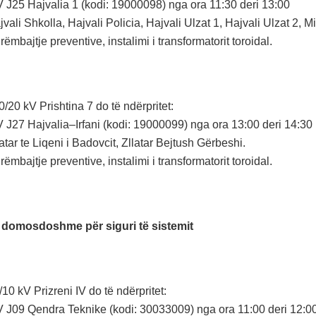
V J25 Hajvalia 1 (kodi: 19000098) nga ora 11:30 deri 13:00
vali Shkolla, Hajvali Policia, Hajvali Ulzat 1, Hajvali Ulzat 2, Mil
rëmbajtje preventive, instalimi i transformatorit toroidal.
20 kV Prishtina 7 do të ndërpritet:
V J27 Hajvalia–Irfani (kodi: 19000099) nga ora 13:00 deri 14:30
atar te Liqeni i Badovcit, Zllatar Bejtush Gërbeshi.
rëmbajtje preventive, instalimi i transformatorit toroidal.
 domosdoshme për siguri të sistemit
0 kV Prizreni IV do të ndërpritet:
V J09 Qendra Teknike (kodi: 30033009) nga ora 11:00 deri 12:0