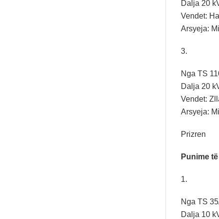
Dalja 20 k
Vendet: Haj
Arsyeja: Mi
3.
Nga TS 110/
Dalja 20 k
Vendet: Zll
Arsyeja: Mi
Prizren
Punime të
1.
Nga TS 35/1
Dalja 10 k