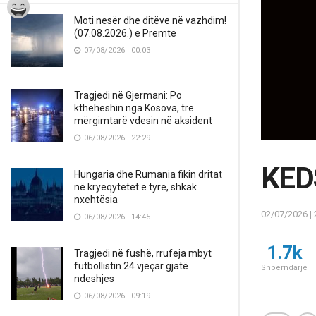
Moti nesër dhe ditëve në vazhdim!
(07.08.2026.) e Premte
07/08/2026 | 00:03
Tragjedi në Gjermani: Po
ktheheshin nga Kosova, tre
mërgimtarë vdesin në aksident
06/08/2026 | 22:29
KEDS
Hungaria dhe Rumania fikin dritat
në kryeqytetet e tyre, shkak
nxehtësia
02/07/2026 | 
06/08/2026 | 14:45
1.7k
Tragjedi në fushë, rrufeja mbyt
futbollistin 24 vjeçar gjatë
Shpërndarje
ndeshjes
06/08/2026 | 09:19