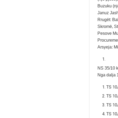
Buzuku (një
Januz Jasha
Rrugët: Bah
Skromë, St
Pesove Mul
Procuremen
Arsyeja: Mi
NS 35/10 k
Nga dalja 
TS 10
TS 10
TS 10
TS 10