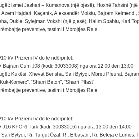
ugët: Ismet Jashari – Kumanova (një pjesë), Hoxhë Tahsini (nj
), Azem Hajdari, Kaçanik, Aleksandër Moisiu, Bajram Kelmendi, 
sha, Dukle, Sylejman Vokshi (një pjesë), Halim Spahiu, Karl Top
rëmbajtje preventive, testimi i Mbrojtjes Rele.
0 kV Prizreni IV do të ndërpritet:
V Bajram Curri J08 (kodi: 30033008) nga ora 12:00 deri 13:00
gët: Kukësi, Xhevat Berisha, Sali Bytyqi, Mbreti Pleurat, Bajram 
uk-Komerc”, “Sharri Beton”, “Sharri Pllast”.
rëmbajtje preventive, testimi i Mbrojtjes Rele.
0 kV Prizreni IV do të ndërpritet:
V J16 KFORI Turk (kodi: 30033016) nga ora 13:00 deri 14:00
 Sali Bytyqi, Rr. Turgut Özal, Rr. Elbasani, Rr. Beteja e Lumes, R