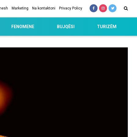
 nesh
Marketing
Na kontaktoni
Privacy Policy
FENOMENE
BUJQËSI
TURIZËM