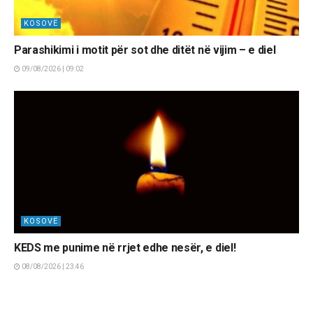
KOSOVË
Parashikimi i motit për sot dhe ditët në vijim – e diel
09/08/2026 | 09:02
KOSOVË
KEDS me punime në rrjet edhe nesër, e diel!
08/08/2026 | 23:46