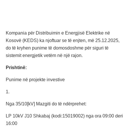
Kompania për Distribuimin e Energjisë Elektrike në
Kosovë (KEDS) ka njoftuar se të enjten, më 25.12.2025,
do të kryhen punime të domosdoshme për siguri të
sistemit energjetik vetëm në një rajon.
Prishtinë:
Punime në projekte investive
1.
Nga 35/10[kV] Mazgiti do të ndërprehet:
LP 10kV J10 Shkabaj (kodi:15019002) nga ora 09:00 deri
16:00