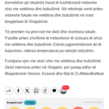
konvektive që lokalisht mund të kushtëzojnë rrebeshe
shiu me vetëtima dhe bubullimë. Në mbrëmje vonë priten
rrebeshe lokale me vetëtima dhe bubullimë në viset
bregdetare të Shqipërisë.
Të premten na pret mot me diell dhe vranësira lokale.
Pasdite priten zhvillime të rrebesheve të izoluara të shiut
me vetëtima dhe bubullimë. Erërat jugperëndimore do të
fuqizohen, ndërsa temperaturat pa ndonjë ndryshim.
Fundjava vjen me stuhi shiu me vetëtima dhe bubullimë.
Stuhi intensive priten në Shqipëri, por pastaj edhe në
Maqedoninë Veriore, Kosovë dhe Mal të Zi./MeteoBallkan