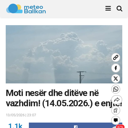
Moti nesër dhe ditëve në
vazhdim! (14.05.2026.) e enjte!
13/05/2026 | 23:07
1.1k