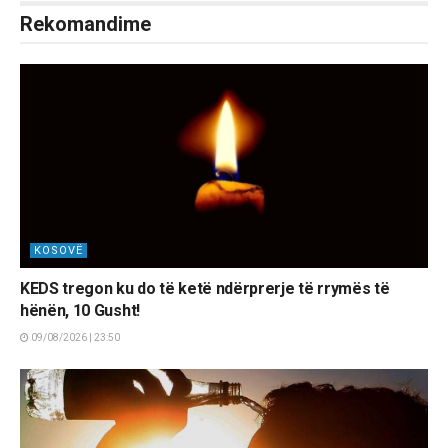
Rekomandime
KOSOVË
KEDS tregon ku do të ketë ndërprerje të rrymës të
hënën, 10 Gusht!
09/08/2026 | 23:50