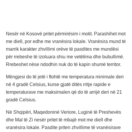
Nesër në Kosovë pritet përmirësim i motit. Parashihet mot
me diell, por edhe me vranësira lokale. Vranësira mund të
marrik karakter zhvillimi orëve të pasdites me mundësi
për rrebeshe të izoluara shiu me vetëtima dhe bubullimë.
Rrebeshet nëse ndodhin nuk do të kapin shumë territor.
Mëngjesi do të jetë i ftohtë me temperatura minimale deri
në 4 gradë Celsius, kurse gjatë ditës rritje rapide e
temperaturave me maksimalen që do të arrijë deri në 21
gradë Celsius.
Në Shqipëri, Maqedoninë Veriore, Luginë të Preshevës
dhe Mal të Zi nesër pritet të mbajë mot me diell dhe
vranësira lokale. Pasdite priten zhvillime të vranësirave