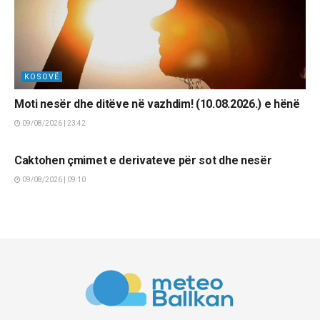
KOSOVË
Moti nesër dhe ditëve në vazhdim! (10.08.2026.) e hënë
09/08/2026 | 23:42
LAJME
Caktohen çmimet e derivateve për sot dhe nesër
09/08/2026 | 09:10