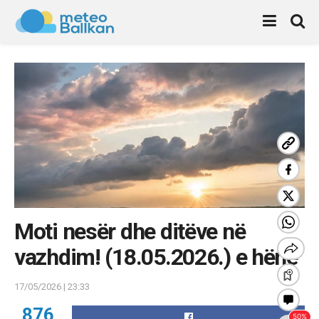
Moti nesër dhe ditëve në
vazhdim! (18.05.2026.) e hënë
17/05/2026 | 23:33
876