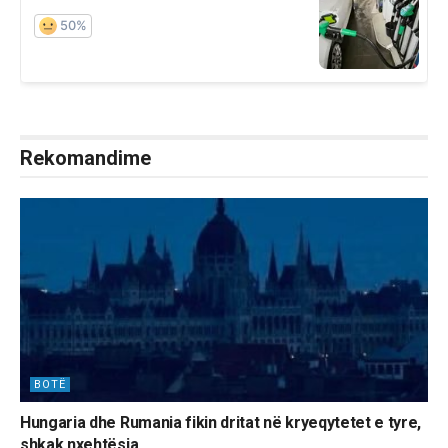
Rekomandime
BOTË
Hungaria dhe Rumania fikin dritat në kryeqytetet e tyre,
shkak nxehtësia