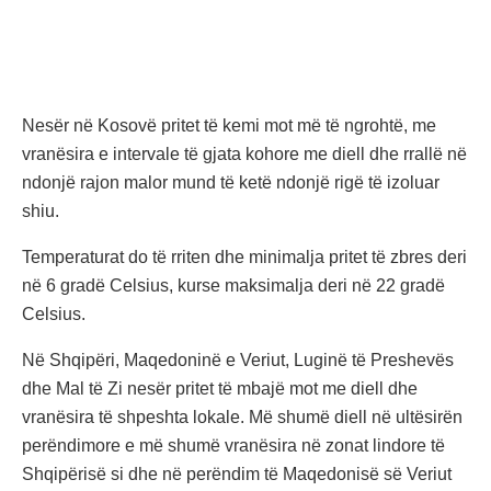
Nesër në Kosovë pritet të kemi mot më të ngrohtë, me
vranësira e intervale të gjata kohore me diell dhe rrallë në
ndonjë rajon malor mund të ketë ndonjë rigë të izoluar
shiu.
Temperaturat do të rriten dhe minimalja pritet të zbres deri
në 6 gradë Celsius, kurse maksimalja deri në 22 gradë
Celsius.
Në Shqipëri, Maqedoninë e Veriut, Luginë të Preshevës
dhe Mal të Zi nesër pritet të mbajë mot me diell dhe
vranësira të shpeshta lokale. Më shumë diell në ultësirën
perëndimore e më shumë vranësira në zonat lindore të
Shqipërisë si dhe në perëndim të Maqedonisë së Veriut