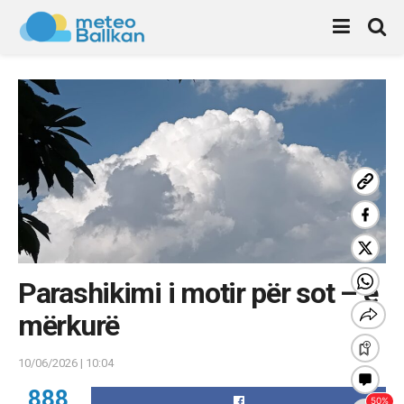
Parashikimi i motir për sot – e
mërkurë
10/06/2026 | 10:04
888