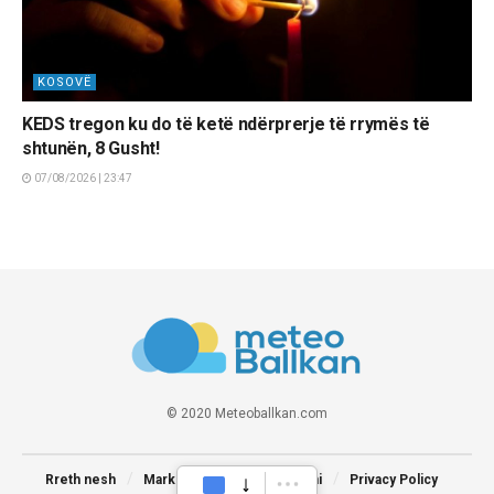
KOSOVË
KEDS tregon ku do të ketë ndërprerje të rrymës të
shtunën, 8 Gusht!
07/08/2026 | 23:47
© 2020 Meteoballkan.com
Rreth nesh
Marketing
Na kontaktoni
Privacy Policy