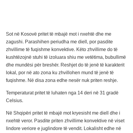
Sot në Kosovë pritet të mbajë mot i nxehtë dhe me
zagushi. Parashihen periudha me diell, por pasdite
zhvillime të fuqishme konvektive. Këto zhvillime do të
kushtëzojnë stuhi të izoluara shiu me vetëtima, bubullimë
dhe mundësi për breshër. Reshjet do të jenë të karakterit
lokal, por në ato zona ku zhvillohen mund të jenë të
fuqishme. Në disa zona edhe nesër nuk priten reshje.
Temperaturat pritet të luhaten nga 14 deri në 31 gradë
Celsius.
Në Shqipëri pritet të mbajë mot kryesisht me diell dhe i
nxehtë veror. Pasdite priten zhvillime konvektive në viset
lindore veriore e juglindore të vendit. Lokalisht edhe në