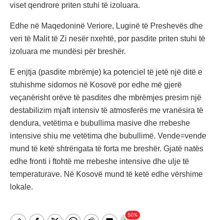
viset qendrore priten stuhi të izoluara.
Edhe në Maqedoninë Veriore, Luginë të Preshevës dhe
veri të Malit të Zi nesër nxehtë, por pasdite priten stuhi të
izoluara me mundësi për breshër.
E enjtja (pasdite mbrëmje) ka potenciel të jetë një ditë e
stuhishme sidomos në Kosovë por edhe më gjerë
veçanërisht orëve të pasdites dhe mbrëmjes presim një
destabilizim mjaft intensiv të atmosferës me vranësira të
dendura, vetëtima e bubullima masive dhe rrebeshe
intensive shiu me vetëtima dhe bubullimë. Vende=vende
mund të ketë shtrëngata të forta me breshër. Gjatë natës
edhe fronti i ftohtë me rrebeshe intensive dhe ulje të
temperaturave. Në Kosovë mund të ketë edhe vërshime
lokale.