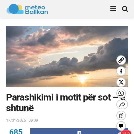
Parashikimi i motit për sot – e
shtunë
17/01/2026 | 09:09
685