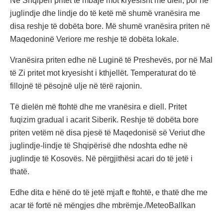
Në Shqipëri pritet të mbajë mot kryesisht me diell, por në
juglindje dhe lindje do të ketë më shumë vranësira me
disa reshje të dobëta bore. Më shumë vranësira priten në
Maqedoninë Veriore me reshje të dobëta lokale.
Vranësira priten edhe në Luginë të Preshevës, por në Mal
të Zi pritet mot kryesisht i kthjellët. Temperaturat do të
fillojnë të pësojnë ulje në tërë rajonin.
Të dielën më ftohtë dhe me vranësira e diell. Pritet
fuqizim gradual i acarit Siberik. Reshje të dobëta bore
priten vetëm në disa pjesë të Maqedonisë së Veriut dhe
juglindje-lindje të Shqipërisë dhe ndoshta edhe në
juglindje të Kosovës. Në përgjithësi acari do të jetë i
thatë.
Edhe dita e hënë do të jetë mjaft e ftohtë, e thatë dhe me
acar të fortë në mëngjes dhe mbrëmje./MeteoBallkan