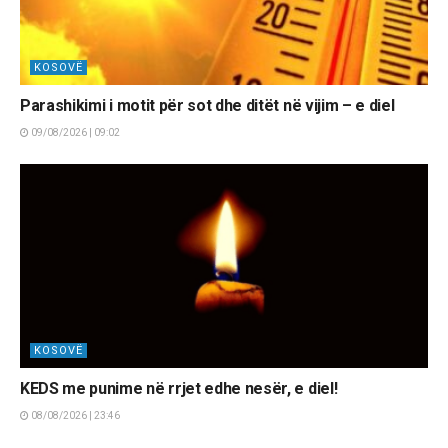
KOSOVË
Parashikimi i motit për sot dhe ditët në vijim – e diel
09/08/2026 | 09:02
KOSOVË
KEDS me punime në rrjet edhe nesër, e diel!
08/08/2026 | 23:46