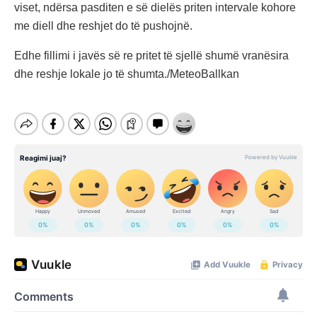
viset, ndërsa pasditen e së dielës priten intervale kohore
me diell dhe reshjet do të pushojnë.
Edhe fillimi i javës së re pritet të sjellë shumë vranësira
dhe reshje lokale jo të shumta./MeteoBallkan