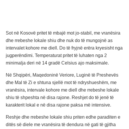
Sot në Kosovë pritet të mbajë mot jo-stabil, me vranësira
dhe rrebeshe lokale shiu dhe nuk do të mungojnë as
intervalet kohore me diell. Do të fryjnë erëra kryesisht nga
jugperëndimi. Temperaturat pritet të luhaten nga 2
minimalja deri në 14 gradë Celsius ajo maksimale.
Në Shqipëri, Maqedoninë Veriore, Luginë të Preshevës
dhe Mal të Zi e shtuna sjellë mot të ndryshueshëm, me
vranësira, intervale kohore me diell dhe rrebeshe lokale
shiu të shpeshta në disa rajone. Reshjet do të jenë të
karakterit lokal e në disa rajone paksa më intensive.
Reshje dhe rrebeshe lokale shiu priten edhe paraditen e
ditës së diele me vranësira të dendura në gati të gjitha