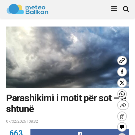
Parashikimi i motit për sot – e
shtunë
07/02/2026 | 08:32
663