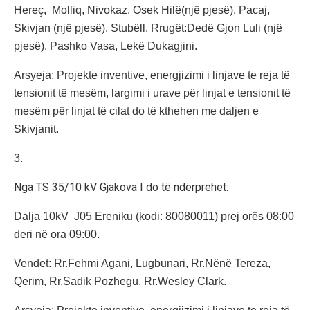
Hereç, Molliq, Nivokaz, Osek Hilë(një pjesë), Pacaj,
Skivjan (një pjesë), Stubëll. Rrugët:Dedë Gjon Luli (një
pjesë), Pashko Vasa, Lekë Dukagjini.
Arsyeja: Projekte inventive, energjizimi i linjave te reja të
tensionit të mesëm, largimi i urave për linjat e tensionit të
mesëm për linjat të cilat do të kthehen me daljen e
Skivjanit.
3.
Nga TS 35/10 kV Gjakova I do të ndërprehet:
Dalja 10kV J05 Ereniku (kodi: 80080011) prej orës 08:00
deri në ora 09:00.
Vendet: Rr.Fehmi Agani, Lugbunari, Rr.Nënë Tereza,
Qerim, Rr.Sadik Pozhegu, Rr.Wesley Clark.