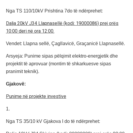
Nga TS 110/10kV Prishtina 7do të ndërprehet:
Dalja 20kV J34 Llapnasellë (kodi: 19000086) prej orës
10:00 deri në ora 12:00.
Vendet: Llapna sellë, Çagllavicë, Graçanicë Llapnasellë.
Arsyeja: Punime sipas pëlqimit elektro-energjetik dhe
projektit të aprovuar (montim të shkarkuesve sipas
pranimit teknik).
Gjakovë:
Punime në projekte investive
1.
Nga TS 35/10 kV Gjakova I do të ndërprehet: