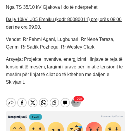
Nga TS 35/10 kV Gjakova I do të ndërprehet:
Dalja 10kV J05 Ereniku (kodi: 80080011) prej orës 08:00
deri në ora 09:00.
Vendet: Rr.Fehmi Agani, Lugbunari, Rr.Nënë Tereza,
Qerim, Rr.Sadik Pozhegu, Rr.Wesley Clark.
Arsyeja: Projekte inventive, energjizimi i linjave te reja të
tensionit të mesëm, largimi i urave për linjat e tensionit të
mesëm për linjat të cilat do të kthehen me daljen e
Skivjanit.