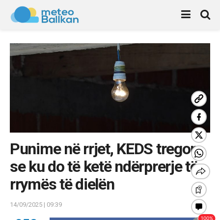
Punime në rrjet, KEDS tregon
se ku do të ketë ndërprerje të
rrymës të dielën
14/09/2025 | 09:39