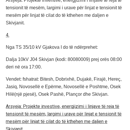
Arsyeja: Projekte inventive, energjizimi i linjave te reja të
tensionit të mesëm, largimi i urave për linjat e tensionit të
mesëm për linjat të cilat do të kthehen me daljen e
Skivjanit.
4.
Nga TS 35/10 kV Gjakova I do të ndërprehet:
Dalja 10kV J04 Skivjan (kodi: 80080009) prej orës 08:00
deri në ora 17:00.
Vendet: fshatrat: Bitesh, Dobrixhë, Dujakë, Firajë, Hereç,
Jasiq, Novosellë e Epërme, Novosellë e Poshtme, Osek
Hilë(një pjesë), Osek Pashë, Plançor dhe Skivjan.
Arsyeja: Projekte investive, energjizimi i linjave të reja të
tensionit të mesëm, largimi i urave për linjat e tensionit të
mesëm për linjat të cilat do të kthehen me daljen e
Skivjanit.