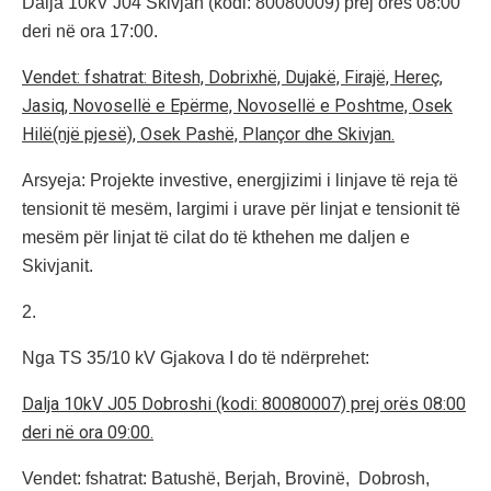
Dalja 10kV J04 Skivjan (kodi: 80080009) prej orës 08:00
deri në ora 17:00.
Vendet: fshatrat: Bitesh, Dobrixhë, Dujakë, Firajë, Hereç,
Jasiq, Novosellë e Epërme, Novosellë e Poshtme, Osek
Hilë(një pjesë), Osek Pashë, Plançor dhe Skivjan.
Arsyeja: Projekte investive, energjizimi i linjave të reja të
tensionit të mesëm, largimi i urave për linjat e tensionit të
mesëm për linjat të cilat do të kthehen me daljen e
Skivjanit.
2.
Nga TS 35/10 kV Gjakova I do të ndërprehet:
Dalja 10kV J05 Dobroshi (kodi: 80080007) prej orës 08:00
deri në ora 09:00.
Vendet: fshatrat: Batushë, Berjah, Brovinë, Dobrosh,