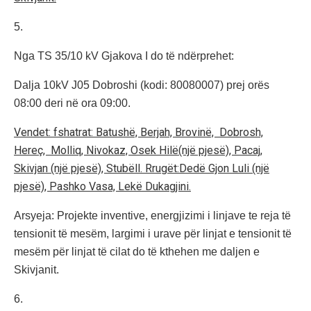
5.
Nga TS 35/10 kV Gjakova I do të ndërprehet:
Dalja 10kV J05 Dobroshi (kodi: 80080007) prej orës
08:00 deri në ora 09:00.
Vendet: fshatrat: Batushë, Berjah, Brovinë, Dobrosh,
Hereç, Molliq, Nivokaz, Osek Hilë(një pjesë), Pacaj,
Skivjan (një pjesë), Stubëll. Rrugët:Dedë Gjon Luli (një
pjesë), Pashko Vasa, Lekë Dukagjini.
Arsyeja: Projekte inventive, energjizimi i linjave te reja të
tensionit të mesëm, largimi i urave për linjat e tensionit të
mesëm për linjat të cilat do të kthehen me daljen e
Skivjanit.
6.